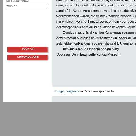
de stichting/faq
commercieel loonende uitgaven nu ook eens een wer
zoeken
aandurfde. Van te voren immers was het hem duidelyk 
veel menschen waren, die dit boek zouden koopen. Zel
het embleem van het Kunstenaarscentrum voor geest
der voorpagina's af te drukken, dit na bekomen verlof
Zoudt gy, als vriend van het Kunstenaarscentrum
dezen roman publiciteit te verschaffen? Ik onderstel 
zult hebben ontvangen, zoo niet, dan zal ik U een ex.
Inmiddels met de meeste hoogachting
ZOEK OP
Doorslag: Den Haag, Letterkundig Museum
CHRONOLOGIE
vorige
|
volgende
in
deze
correspondentie