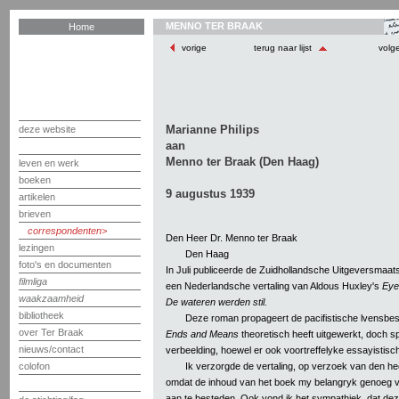
MENNO TER BRAAK
Home
vorige
terug naar lijst
volg
Marianne Philips
deze website
aan
Menno ter Braak (Den Haag)
leven en werk
boeken
9 augustus 1939
artikelen
brieven
correspondenten
Den Heer Dr. Menno ter Braak
lezingen
Den Haag
foto's en documenten
In Juli publiceerde de Zuidhollandsche Uitgeversmaat
filmliga
een Nederlandsche vertaling van Aldous Huxley's
Eye
waakzaamheid
De wateren werden stil.
bibliotheek
Deze roman propageert de pacifistische lvensbes
over Ter Braak
Ends and Means
theoretisch heeft uitgewerkt, doch s
nieuws/contact
verbeelding, hoewel er ook voortreffelyke essayistis
Ik verzorgde de vertaling, op verzoek van den h
colofon
omdat de inhoud van het boek my belangryk genoeg
aan te besteden. Ook vond ik het sympathiek, dat dez