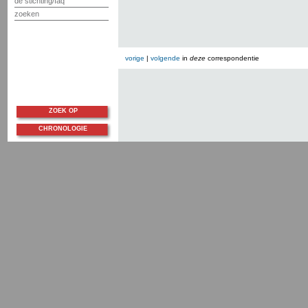
de stichting/faq
zoeken
vorige
|
volgende
in
deze
correspondentie
ZOEK OP
CHRONOLOGIE