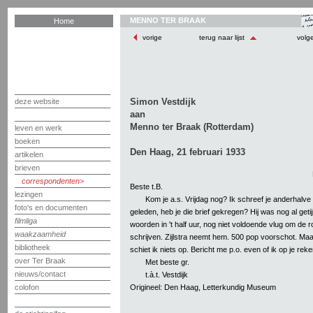
MENNO TER BRAAK
Home
vorige
terug naar lijst
volg
Simon Vestdijk
deze website
aan
Menno ter Braak (Rotterdam)
leven en werk
boeken
Den Haag, 21 februari 1933
artikelen
brieven
correspondenten
Beste t.B.
lezingen
Kom je a.s. Vrijdag nog? Ik schreef je anderhalv
foto's en documenten
geleden, heb je die brief gekregen? Hij was nog al getijp
filmliga
woorden in 't half uur, nog niet voldoende vlug om de r
waakzaamheid
schrijven. Zijlstra neemt hem. 500 pop voorschot. Maar
bibliotheek
schiet ik niets op. Bericht me p.o. even of ik op je rek
over Ter Braak
Met beste gr.
nieuws/contact
t.à.t. Vestdijk
Origineel: Den Haag, Letterkundig Museum
colofon