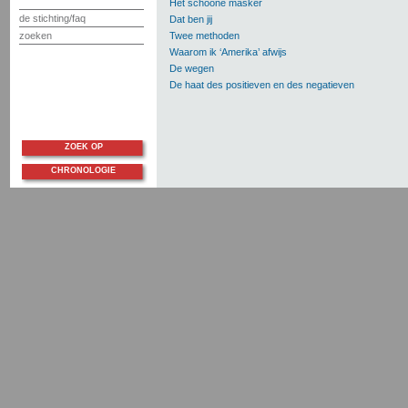
Het schoone masker
de stichting/faq
Dat ben jij
zoeken
Twee methoden
Waarom ik ‘Amerika’ afwijs
De wegen
De haat des positieven en des negatieven
ZOEK OP
CHRONOLOGIE