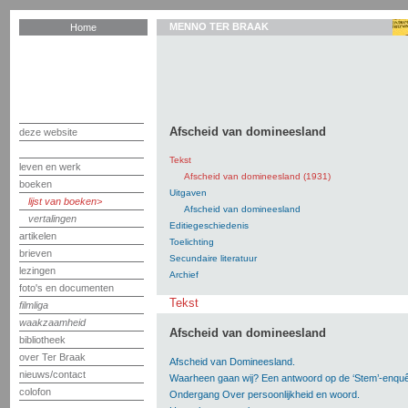
MENNO TER BRAAK
Home
Afscheid van domineesland
deze website
Tekst
leven en werk
Afscheid van domineesland (1931)
boeken
Uitgaven
lijst van boeken
Afscheid van domineesland
vertalingen
Editiegeschiedenis
artikelen
Toelichting
brieven
Secundaire literatuur
lezingen
Archief
foto's en documenten
Tekst
filmliga
waakzaamheid
Afscheid van domineesland
bibliotheek
over Ter Braak
Afscheid van Domineesland.
nieuws/contact
Waarheen gaan wij? Een antwoord op de ‘Stem’-enquê
colofon
Ondergang Over persoonlijkheid en woord.