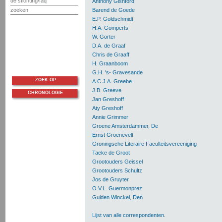
de stichting/faq
Anthony Gishford
zoeken
Barend de Goede
E.P. Goldschmidt
H.A. Gomperts
W. Gorter
D.A. de Graaf
Chris de Graaff
H. Graanboom
G.H. 's- Gravesande
ZOEK OP
A.C.J.A. Greebe
J.B. Greeve
CHRONOLOGIE
Jan Greshoff
Aty Greshoff
Annie Grimmer
Groene Amsterdammer, De
Ernst Groenevelt
Groningsche Literaire Faculteitsvereeniging
Taeke de Groot
Grootouders Geissel
Grootouders Schultz
Jos de Gruyter
O.V.L. Guermonprez
Gulden Winckel, Den
Lijst van alle correspondenten
.