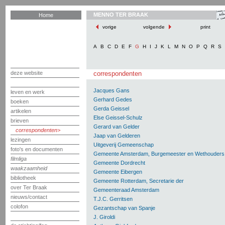
MENNO TER BRAAK
Home
vorige
volgende
print
A
B
C
D
E
F
G
H
I
J
K
L
M
N
O
P
Q
R
S
deze website
correspondenten
Jacques Gans
leven en werk
Gerhard Gedes
boeken
Gerda Geissel
artikelen
Else Geissel-Schulz
brieven
Gerard van Gelder
correspondenten
Jaap van Gelderen
lezingen
Uitgeverij Gemeenschap
foto's en documenten
Gemeente Amsterdam, Burgemeester en Wethouders
filmliga
Gemeente Dordrecht
waakzaamheid
Gemeente Eibergen
bibliotheek
Gemeente Rotterdam, Secretarie der
over Ter Braak
Gemeenteraad Amsterdam
nieuws/contact
T.J.C. Gerritsen
colofon
Gezantschap van Spanje
J. Giroldi