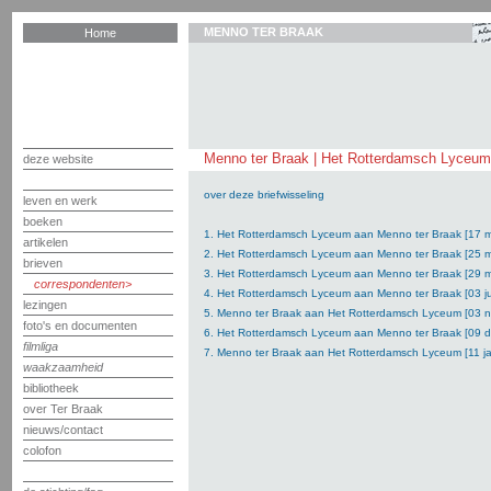
MENNO TER BRAAK
Home
Menno ter Braak | Het Rotterdamsch Lyceum
deze website
over deze briefwisseling
leven en werk
boeken
1. Het Rotterdamsch Lyceum aan Menno ter Braak [17 m
artikelen
2. Het Rotterdamsch Lyceum aan Menno ter Braak [25 m
brieven
3. Het Rotterdamsch Lyceum aan Menno ter Braak [29 m
correspondenten
4. Het Rotterdamsch Lyceum aan Menno ter Braak [03 j
lezingen
5. Menno ter Braak aan Het Rotterdamsch Lyceum [03 
foto's en documenten
6. Het Rotterdamsch Lyceum aan Menno ter Braak [09 
filmliga
7. Menno ter Braak aan Het Rotterdamsch Lyceum [11 ja
waakzaamheid
bibliotheek
over Ter Braak
nieuws/contact
colofon