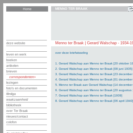
MENNO TER BRAAK
Home
Menno ter Braak | Gerard Walschap - 1934-1
deze website
over deze briefwisseling
leven en werk
boeken
1. Gerard Walschap aan Menno ter Braak [20 oktober 1
artikelen
2. Gerard Walschap aan Menno ter Braak [08 juni 1935]
brieven
3. Gerard Walschap aan Menno ter Braak [23 december
correspondenten
4. Gerard Walschap aan Menno ter Braak [01 december
lezingen
5. Menno ter Braak aan Gerard Walschap [14 december
foto's en documenten
6. Gerard Walschap aan Menno ter Braak [20 augustus 
filmliga
7. Gerard Walschap aan Menno ter Braak [1939]
waakzaamheid
8. Gerard Walschap aan Menno ter Braak [06 april 1940
bibliotheek
over Ter Braak
nieuws/contact
colofon