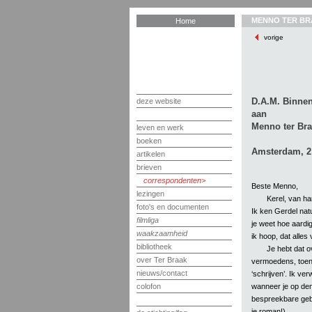
MENNO TER BR
Home
vorige
D.A.M. Binnen
deze website
aan
Menno ter Bra
leven en werk
boeken
Amsterdam, 2 
artikelen
brieven
correspondenten
Beste Menno,
lezingen
Kerel, van ha
foto's en documenten
Ik ken Gerdel natu
filmliga
je weet hoe aardig
waakzaamheid
ik hoop, dat alles
bibliotheek
Je hebt dat o
over Ter Braak
vermoedens, toen j
nieuws/contact
‘schrijven’. Ik ver
wanneer je op den
colofon
bespreekbare gebe
je roman!)