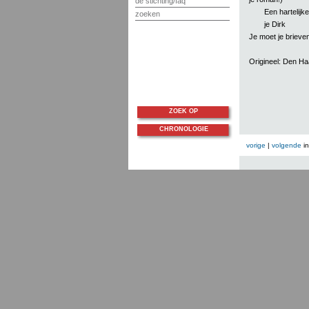
de stichting/faq
Een hartelijk
zoeken
je Dirk
Je moet je brieve
Origineel: Den H
ZOEK OP
CHRONOLOGIE
vorige
|
volgende
i