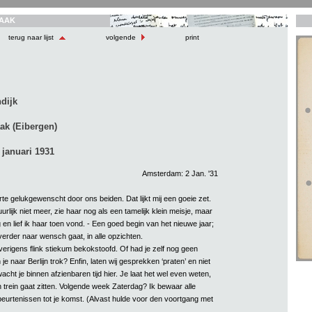
AAK
terug naar lijst
volgende
print
dijk
ak (Eibergen)
januari 1931
Amsterdam: 2 Jan. '31
rte gelukgewenscht door ons beiden. Dat lijkt mij een goeie zet.
urlijk niet meer, zie haar nog als een tamelijk klein meisje, maar
 en lief ik haar toen vond. - Een goed begin van het nieuwe jaar;
 verder naar wensch gaat, in alle opzichten.
verigens flink stiekum bekokstoofd. Of had je zelf nog geen
e naar Berlijn trok? Enfin, laten wij gesprekken ‘praten’ en niet
wacht je binnen afzienbaren tijd hier. Je laat het wel even weten,
 trein gaat zitten. Volgende week Zaterdag? Ik bewaar alle
urtenissen tot je komst. (Alvast hulde voor den voortgang met