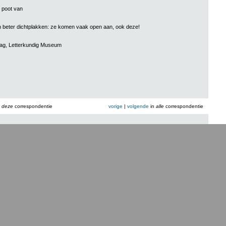
e poot van
n beter dichtplakken: ze komen vaak open aan, ook deze!
aag, Letterkundig Museum
n
deze
correspondentie
vorige
|
volgende
in
alle
correspondentie