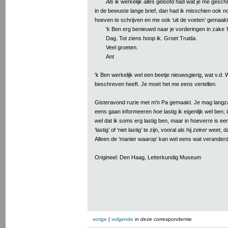
Als
ik werkelijk
alles
geloofd had wat je me geschr
in de bewuste lange brief, dan had ik misschien ook no
hoeven te schrijven en me ook ‘uit de voeten’ gemaakt
'k Ben erg benieuwd naar je vorderingen in zake 
Dag. Tot ziens hoop ik. Groet Truida.
Veel groeten.
Ant
'k Ben werkelijk wel een beetje nieuwsgierig, wat v.d.
beschreven heeft. Je moet het me eens vertellen.
Gisteravond ruzie met m'n Pa gemaakt. Je mag lang
eens gaan informeeren
hoe
lastig ik eigenlijk wel ben; 
wel dat ik soms erg lastig ben, maar in hoeverre is e
‘lastig’ of ‘niet lastig’ te zijn, vooral als hij
zeker
weet, dat
Alleen de ‘manier waarop’ kan wel eens wat veranderd
Origineel: Den Haag, Letterkundig Museum
vorige
|
volgende
in
deze
correspondentie