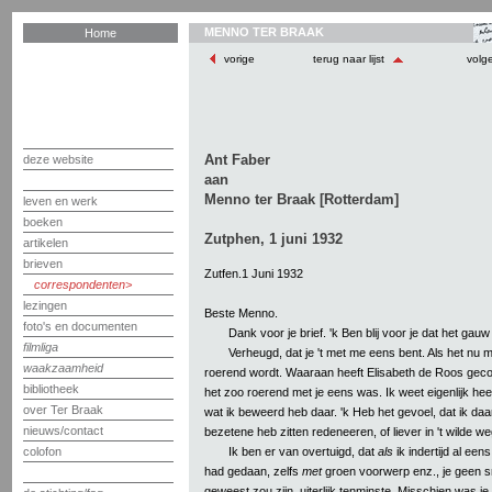
MENNO TER BRAAK
Home
vorige
terug naar lijst
volg
Ant Faber
deze website
aan
Menno ter Braak [Rotterdam]
leven en werk
boeken
Zutphen, 1 juni 1932
artikelen
brieven
Zutfen.1 Juni 1932
correspondenten
lezingen
Beste Menno.
foto's en documenten
Dank voor je brief. 'k Ben blij voor je dat het gauw
filmliga
Verheugd, dat je 't met me eens bent. Als het nu m
waakzaamheid
roerend wordt. Waaraan heeft Elisabeth de Roos gecon
bibliotheek
het zoo roerend met je eens was. Ik weet eigenlijk hee
over Ter Braak
wat ik beweerd heb daar. 'k Heb het gevoel, dat ik daa
nieuws/contact
bezetene heb zitten redeneeren, of liever in 't wilde we
Ik ben er van overtuigd, dat
als
ik indertijd al een
colofon
had gedaan, zelfs
met
groen voorwerp enz., je geen 
geweest zou zijn, uiterlijk tenminste. Misschien was j