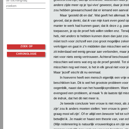
de stichting/faq
andere zijde meer op je ‘qui vive’ geweest, daar je inst
zoeken
zou hebben gewaarschuwd dat er iemand een aanval 
Maar ‘gesteld dit en dat’. Wat geeft het allemaal. 
gevoel, dat je denkt, dat
ik
van mijn kant
even goed
op
manier te werk had kunnen gaan; dat ik deze z.g. pa
toepassen, je op de proef heb
willen
stellen enz. Terwij
heb,
niet anders
te hebben kunnen doen dan juist zo
mòet toch voor zichzelf een zoo groot mogelijke zeker
verkrijgen en gaat in z'n middelen dan misschien wel e
ZOEK OP
zit inderdaad wel eenig gevaar aan verbonden, maar je
CHRONOLOGIE
niet voor niets eenig vertrouwen. Achteraf beschouwd 
misschien wel eens wat erg op de proef gesteld. Tot slo
misschien nog wel meer, is het in elk geval niet voor je
Maar ‘jezelf’
eischt
dit nu eenmaal.
In hoeverre heeft een mensch eigenlijk een vrije w
beschikken kan. Dit is wel het grootste probleem voor m
oogenblik, naast dat van het huwelijksprobleem. Want v
evengoed een probleem, al maak 'k de laatste tijd mis
de indruk, dat het dit niet meer is.
Je tweede conclusie ‘een vrouw is niet mooi, als ze
zijn’ zou ik anders moeten stellen: ‘een vrouw is geen 
graag mooi wil zijn’. Of er altijd een
bewuste
‘wil tot sc
betwijfel ik. Je maakt er haast een theorie van, van e
(Mijn redeneering is natuurlijk vrouwenlogica en zijn we