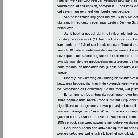
mannen werkelijk zoo veel van vrouwen begrijpen, al
voorkomen, of zelf denken, betwijfel ik. Ik heb zelfs w
dat ze er maar een héél klein beetje van begrijpen.
Van de leeszalen nog geen nieuws. Ik heb wel ee
uitstaan. 'k Heb geschreven naar Leiden, Delft en Sch
benieuwen.
Ja, ik heb het gevoel, dat ik je in tijden niet heb g
Zondag over een week (11 Juni) niet hier in Zutfen k
kan slecht en: 11 Juni kan ik ook niet naar Rotterdam 
avonds 10 zielen moeten worden ‘aangenomen’. En aa
deze ‘geest’ de materie nog steeds niet kunnen missen,
avonds voor de thee met bijbehooren te zorgen. Je ku
eens meemaken misschien voel je zelfs behoefte je er
voegen.
Mocht je die Zaterdag en Zondag niet kunnen of 
bezwaren hebben, dan kan ik de volgende week wel 
bv.: Woensdag en Donderdag. Zie dus maar, wat je liev
Ik kan me nu niet anders dan verheugen over het f
soms bepaald mist. Alleen vroeg ik me natuurlijk direct
eigenlijk miste: het groene voorwerp + jasje of mezelf,
voorwerp + jasje
met (AF) of
AF
+... groene voorwerp 
gekheid noch ‘visschen’. Je ziet de zekerheid is soms
100% en ook mijn wantrouwen is niet geheel verdwen
Geef hier nu eens een antwoord op met de hand op 
precies gelooven
, wat je schrijft, hoe het ook uitvalt.