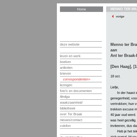
MENNO TER BR
Home
vorige
Menno ter Br
deze website
aan
Ant ter Braak
leven en werk
boeken
[Den Haag], [1
artikelen
brieven
18 oct.
correspondenten
lezingen
Liefje,
foto's en documenten
In der haast 
filmliga
genegenheid, voor
waakzaamheid
vertrokken; hun ve
bibliotheek
trekken excuse me>
over Ter Braak
40 jaar oud werd.
nieuws/contact
was heel gezellig
inviteeren, dus d
colofon
Heb je het te
zich overal, hij
ro