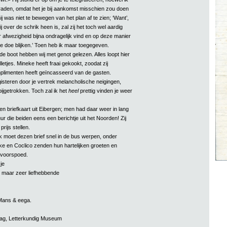
aden, omdat het je bij aankomst misschien zou doen
j was niet te bewegen van het plan af te zien; ‘Want’,
ij over de schrik heen is, zal zij het toch wel aardig
r afwezigheid bijna ondragelijk vind en op deze manier
e doe blijken.’ Toen heb ik maar toegegeven.
de boot hebben wij met genot gelezen. Alles loopt hier
lletjes. Mineke heeft fraai gekookt, zoodat zij
plimenten heeft geïncasseerd van de gasten.
gisteren door je vertrek melancholische neigingen,
ijgetrokken. Toch zal ik het
heel
prettig vinden je weer
n briefkaart uit Eibergen; men had daar weer in lang
ur die beiden eens een berichtje uit het Noorden! Zij
prijs stellen.
ik moet dezen brief snel in de bus werpen, onder
ke en Coclico zenden hun hartelijken groeten en
 voorspoed.
je
maar zeer liefhebbende
 Mans & eega.
aag, Letterkundig Museum