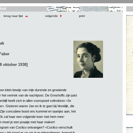
AAK
terug naar lijst
volgende
print
aak
-Faber
8 oktober 1938]
een klein bewijs van mijn durende en groeiende
 het vertrek van de nachtpost. De Greshoffs zijn juist
rblijf heeft zich in allen voorspoed voltrokken <3x
. Gisteren waren Jan en ik te gast bij Vestdijk, die
 Zijn concubine bood ons kummel en taartjes aan, het
. Ik zal haar een volgende keer met hem mee-
an moet je een praatje met haar maken!
legram van Coclico ontvangen? <Coclico verschuilt
uwt
.> Hij stond er op om je te telegrafeeren, hoewel ik