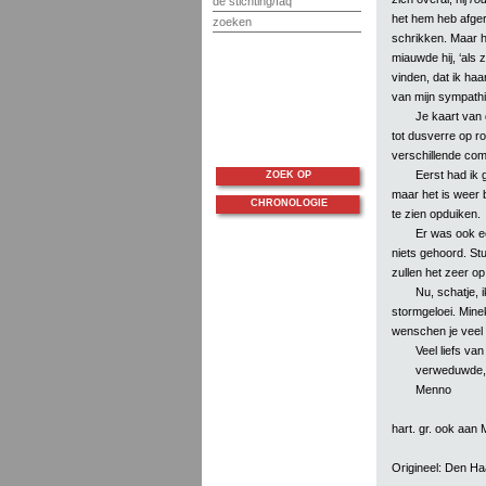
de stichting/faq
het hem heb afger
zoeken
schrikken. Maar hi
miauwde hij, ‘als z
vinden, dat ik haa
van mijn sympathi
Je kaart van 
tot dusverre op ro
verschillende com
Eerst had ik 
ZOEK OP
maar het is weer b
CHRONOLOGIE
te zien opduiken.
Er was ook ee
niets gehoord. Stu
zullen het zeer op 
Nu, schatje, 
stormgeloei. Mine
wenschen je veel
Veel liefs van 
verweduwde, 
Menno
hart. gr. ook aan
Origineel: Den H