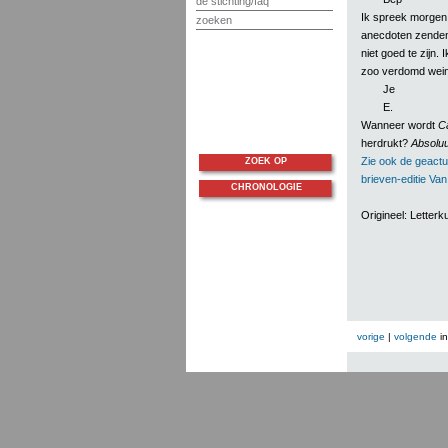
de stichting/faq
Ik spreek morgen 
zoeken
anecdoten zenden
niet goed te zijn.
zoo verdomd weinig
Je
E.
Wanneer wordt
Ca
herdrukt?
Absoluut
Zie ook de geactu
ZOEK OP
brieven-editie Va
CHRONOLOGIE
Origineel: Lette
vorige
|
volgende
i