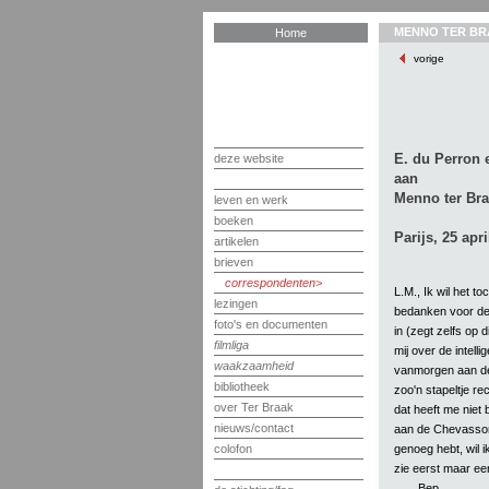
MENNO TER BR
Home
vorige
E. du Perron 
deze website
aan
Menno ter Br
leven en werk
boeken
Parijs, 25 apri
artikelen
brieven
correspondenten
L.M., Ik wil het t
lezingen
bedanken voor d
foto's en documenten
in (zegt zelfs op 
filmliga
mij over de intelli
waakzaamheid
vanmorgen aan 
bibliotheek
zoo'n stapeltje re
over Ter Braak
dat heeft me niet 
nieuws/contact
aan de Chevassons
genoeg hebt, wil
colofon
zie eerst maar een
Bep