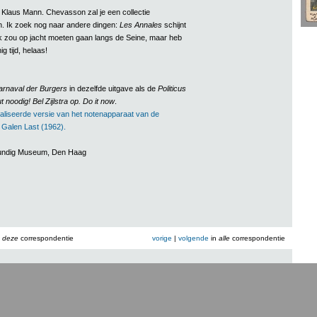
Klaus Mann. Chevasson zal je een collectie
. Ik zoek nog naar andere dingen:
Les Annales
schijnt
 Ik zou op jacht moeten gaan langs de Seine, maar heb
 tijd, helaas!
rnaval der Burgers
in dezelfde uitgave als de
Politicus
 noodig! Bel Zijlstra op. Do it now
.
aliseerde versie van het notenapparaat van de
n Galen Last (1962).
rkundig Museum, Den Haag
n
deze
correspondentie
vorige
|
volgende
in
alle
correspondentie