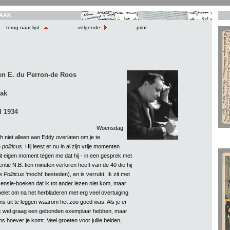
AAK
terug naar lijst
volgende
print
en E. du Perron-de Roos
aak
l 1934
Woensdag.
och niet alleen aan Eddy overlaten om je te
e
politicus
. Hij leest er nu in al zijn vrije momenten
dit eigen moment tegen me dat hij - in een gesprek met
gentie N.B. tien minuten verloren heeft van de 40 die hij
de
Politicus
‘mocht’ besteden), en is verrukt. Ik zit met
censie-boeken dat ik tot ander lezen niet kom, maar
belet om na het herbladeren met erg veel overtuiging
 uit te leggen waarom het zoo goed was. Als je er
 ik wel graag een gebonden exemplaar hebben, maar
s hoever je komt. Veel groeten voor jullie beiden,