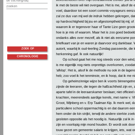
de stichting/faq
ik met de beste wil niet overgaan. Het is me, alsof de
zoeken
voel, daardoor tot een soort commis-voyageurs een
zal ze dus van mij wel de indruk hebben gekregen, dat j
op hardvochtigheid bij jou en afgestomptheid bij mij; of z
waarom ik er tegenover haar of Tante Lize geen groot
hoe is je mis of waarom. Maar het is zoo goed bedoel
ondanks alles over mezelf, als ik niet als eenzame p
briefkaart van je en waren je daarvoor erg dankbaa
autorit, waarbij ik oud-leerling Zondag passeerde, die
ZOEK OP
herkenning gaf. Ik ook natuurlijk!
CHRONOLOGIE
Op school gaat het me nog steeds voor den wind,
is me eigenlijk nog niets onprettigs overkomen, zoodat
‘afklop’. Het is, alsof ik de methode nu ook in de lage
heb; zoo voel ik het tenminste, en ik hoop, dat ik me ni
Op geheimzinnige wijze ben ik voorts binnengetrede
zijnde de leeraren, die tegen de halfzachtheid zijn en,
aparte tafel in de leeraarskamer beslaan; niet officieel 
krachten, meerendeels aardige kerels, met name v. Vl
Groot, Wijnberg en v. Erp Taalman Kip. Ik merk wel, da
particuliere school oppermachtig is en dat daarom een
hem onder de kin strijkt, terwijl de andere sterkte zoe
gesloten oppositie als het noodig is. Natuurlijk zal ik i
zijn en voorlopig mijn mond houden. Er wordt ook door
touw gezet om gemeente salaris te krijgen, iets, wat 