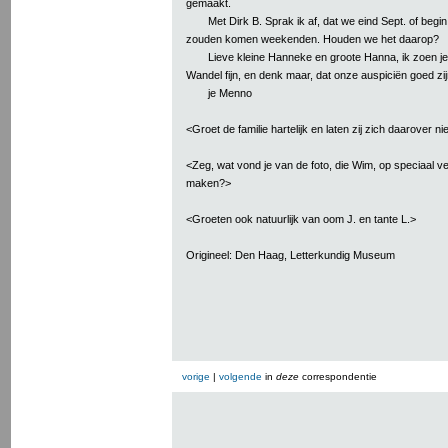
gemaakt.
Met Dirk B. Sprak ik af, dat we eind Sept. of beg
zouden komen weekenden. Houden we het daarop?
Lieve kleine Hanneke en groote Hanna, ik zoen je 
Wandel fijn, en denk maar, dat onze auspiciën goed zi
je Menno
<Groet de familie hartelijk en laten zij zich daarover 
<Zeg, wat vond je van de foto, die Wim, op speciaal ve
maken?>
<Groeten ook natuurlijk van oom J. en tante L.>
Origineel: Den Haag, Letterkundig Museum
vorige
|
volgende
in
deze
correspondentie