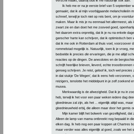
verschil maakt; daarbij sluit ik me natuurlijk ook aan.
Ik heb me er na je eerste brief van 5 september w
gemaakt, dat ik al mijn voorbijgaande melancholieën m
schreef, terwijl je toch niet op reis bent, om je voortd
maken. Maar ik mis je nu eenmaal het allermeest, als
zwart zie en dan doet het me zooveel goed, openhartig 
het daarom extra onprettig, dat ik je nu na enkele dag
ganscher harte kan schrijven, dat ik optimistisch ben 
dat ik me ook in Rotterdam al thuis voel, voorzoover d
rommelstad mogelijk is. Natuurlijk, toen ik je vroeg, me 
bedoelde ik precies
die
ervaringen, die je me altijd schr
reacties op de dingen. De anecdotes en de bergtochten
schrijft heerlijke brieven, lieverd, echte troostbronnen
genoeg schrijven. Je reist, geloof ik, toch wel precies
in dat stukje ‘De Wegen’, dat ik eens heb verzonnen, 
reizigers, tenslotte het middelpunt in je zelf zoekend e
musea.
Merkwaardig is de afwezigheid. Dat ik je nu in zo
heb, terwijl ik het voor een paar weken iedere dag dee
gloednieuw zal zijn, als het ... eigenlijk altijd was, m
gloednieuwheid erbij, die alleen maar door het gemis o
Mijn kamer blijft het bolwerk van gezelligheid, dat 
Alleen de lamp van mama ontbreekt nog bepaald in die
elken dag. Ik heb nog een paar koppen uit Chartres 
maar verder was alles eigenlijk al goed, zoals we het