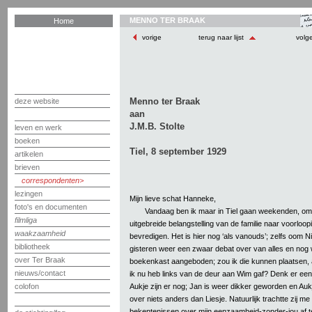
MENNO TER BRAAK
Home
vorige
terug naar lijst
volg
Menno ter Braak
deze website
aan
J.M.B. Stolte
leven en werk
boeken
Tiel, 8 september 1929
artikelen
brieven
correspondenten
lezingen
Mijn lieve schat Hanneke,
foto's en documenten
Vandaag ben ik maar in Tiel gaan weekenden, om
filmliga
uitgebreide belangstelling van de familie naar voorloo
waakzaamheid
bevredigen. Het is hier nog ‘als vanouds’; zelfs oom 
bibliotheek
gisteren weer een zwaar debat over van alles en nog wa
over Ter Braak
boekenkast aangeboden; zou ik die kunnen plaatsen, al
nieuws/contact
ik nu heb links van de deur aan Wim gaf? Denk er ee
Aukje zijn er nog; Jan is weer dikker geworden en Au
colofon
over niets anders dan Liesje. Natuurlijk trachtte zij me
bekentenissen over mijn eenzaamheid-zonder-jou af t