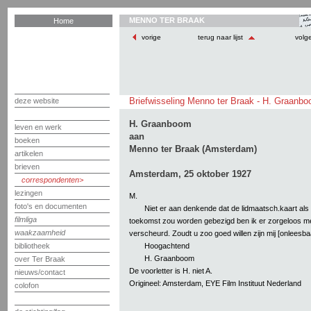
MENNO TER BRAAK
Home
vorige
terug naar lijst
volg
Briefwisseling Menno ter Braak - H. Graanb
deze website
H. Graanboom
leven en werk
aan
boeken
Menno ter Braak (Amsterdam)
artikelen
brieven
Amsterdam, 25 oktober 1927
correspondenten
lezingen
M.
foto's en documenten
Niet er aan denkende dat de lidmaatsch.kaart als
filmliga
toekomst zou worden gebezigd ben ik er zorgeloos m
waakzaamheid
verscheurd. Zoudt u zoo goed willen zijn mij [onleesbaa
Hoogachtend
bibliotheek
H. Graanboom
over Ter Braak
De voorletter is H. niet A.
nieuws/contact
Origineel: Amsterdam, EYE Film Instituut Nederland
colofon