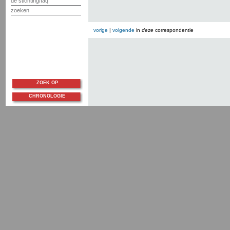
de stichting/faq
zoeken
vorige
|
volgende
in
deze
correspondentie
ZOEK OP
CHRONOLOGIE