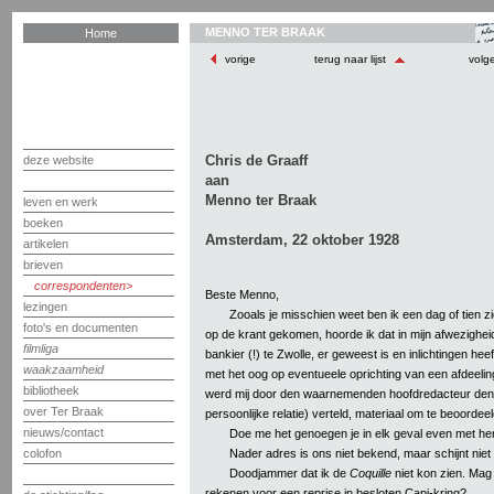
MENNO TER BRAAK
Home
vorige
terug naar lijst
volg
Chris de Graaff
deze website
aan
Menno ter Braak
leven en werk
boeken
Amsterdam, 22 oktober 1928
artikelen
brieven
correspondenten
Beste Menno,
lezingen
Zooals je misschien weet ben ik een dag of tien 
foto's en documenten
op de krant gekomen, hoorde ik dat in mijn afwezighe
filmliga
bankier (!) te Zwolle, er geweest is en inlichtingen hee
waakzaamheid
met het oog op eventueele oprichting van een afdeeling 
bibliotheek
werd mij door den waarnemenden hoofdredacteur den h
over Ter Braak
persoonlijke relatie) verteld, materiaal om te beoordeele
nieuws/contact
Doe me het genoegen je in elk geval even met hem 
Nader adres is ons niet bekend, maar schijnt niet 
colofon
Doodjammer dat ik de
Coquille
niet kon zien. Mag
rekenen voor een reprise in besloten Capi-kring?