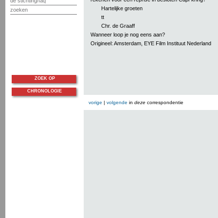
de stichting/faq
Hartelijke groeten
zoeken
tt
Chr. de Graaff
Wanneer loop je nog eens aan?
Origineel: Amsterdam, EYE Film Instituut Nederland
ZOEK OP
CHRONOLOGIE
vorige
|
volgende
in
deze
correspondentie