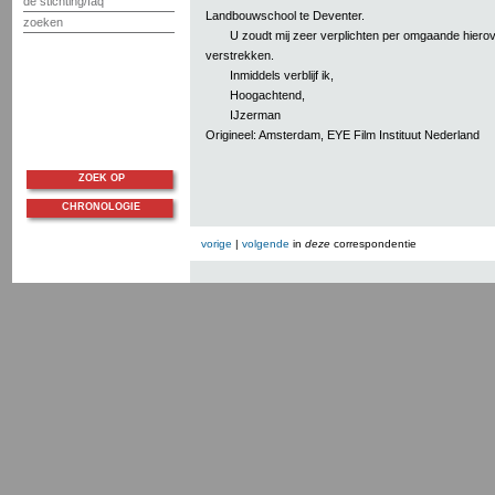
de stichting/faq
Landbouwschool te Deventer.
zoeken
U zoudt mij zeer verplichten per omgaande hierove
verstrekken.
Inmiddels verblijf ik,
Hoogachtend,
IJzerman
Origineel: Amsterdam, EYE Film Instituut Nederland
ZOEK OP
CHRONOLOGIE
vorige
|
volgende
in
deze
correspondentie