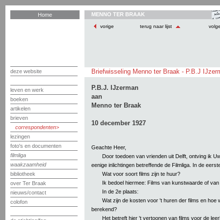
MENNO TER BRAAK
Home
vorige
terug naar lijst
volg
Briefwisseling Menno ter Braak - P.B.J IJze
deze website
P.B.J. IJzerman
leven en werk
aan
boeken
Menno ter Braak
artikelen
brieven
10 december 1927
correspondenten
lezingen
foto's en documenten
Geachte Heer,
filmliga
Door toedoen van vrienden uit Delft, ontving ik Uw
waakzaamheid
eenige inlichtingen betreffende de Filmliga. In de eerst
Wat voor soort films zijn te huur?
bibliotheek
Ik bedoel hiermee: Films van kunstwaarde of va
over Ter Braak
In de 2e plaats:
nieuws/contact
Wat zijn de kosten voor 't huren der films en ho
colofon
berekend?
Het betreft hier 't vertoonen van films voor de leer