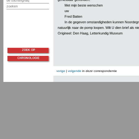
de stichting/faq
Met mijn beste wenschen
zoeken
uw
Fred Batten
In de gegeven omstandigheden kunnen Noordegra
natuurlijk naar de pomp loopen. Wilt U dien brief als
Origineel: Den Haag, Letterkundig Museum
ZOEK OP
CHRONOLOGIE
vorige
|
volgende
in
deze
correspondentie