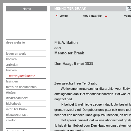
MENNO TER BRAAK
Home
vorige
terug naar lijst
volg
F.E.A. Batten
deze website
aan
Menno ter Braak
leven en werk
boeken
Den Haag, 6 mei 1939
artikelen
brieven
correspondenten
lezingen
Zeer geachte Heer Ter Braak,
foto's en documenten
We kwamen terug van het rijksarchief voor Eddy,
filmliga
ontslagname aan ‘Het Vaderland’ hoorden. Het was of
waakzaamheid
nagezet had.
bibliotheek
Ik behoef U wel niet te zeggen, dat ik Uw besluit 
over Ter Braak
groote rotzooi vind. De gebeurtenis gaat ook onze to
nieuws/contact
neer dat een meneer Hans gelijk zou hebben, en dat is
Het spreekt vanzelf dat wij ons abonnement op d
colofon
Ik heb dit familieblad voor Den Haag en omstreken noo
genietbaar gevonden.