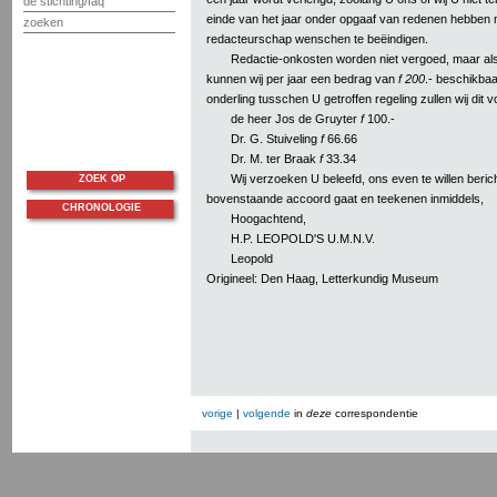
de stichting/faq
einde van het jaar onder opgaaf van redenen hebben m
zoeken
redacteurschap wenschen te beëindigen.
Redactie-onkosten worden niet vergoed, maar al
kunnen wij per jaar een bedrag van
f 200
.- beschikbaa
onderling tusschen U getroffen regeling zullen wij dit v
de heer Jos de Gruyter
f
100.-
Dr. G. Stuiveling
f
66.66
Dr. M. ter Braak
f
33.34
Wij verzoeken U beleefd, ons even te willen beric
ZOEK OP
bovenstaande accoord gaat en teekenen inmiddels,
CHRONOLOGIE
Hoogachtend,
H.P. LEOPOLD'S U.M.N.V.
Leopold
Origineel: Den Haag, Letterkundig Museum
vorige
|
volgende
in
deze
correspondentie