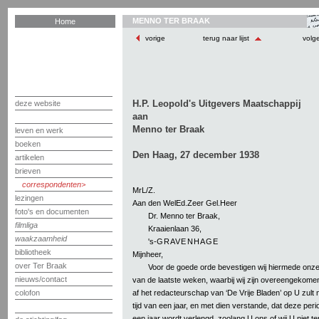
MENNO TER BRAAK
Home
vorige
terug naar lijst
volg
H.P. Leopold's Uitgevers Maatschappij
deze website
aan
Menno ter Braak
leven en werk
boeken
Den Haag, 27 december 1938
artikelen
brieven
correspondenten
MrL/Z.
lezingen
Aan den WelEd.Zeer Gel.Heer
foto's en documenten
Dr. Menno ter Braak,
filmliga
Kraaienlaan 36,
waakzaamheid
's-
GRAVENHAGE
bibliotheek
Mijnheer,
over Ter Braak
Voor de goede orde bevestigen wij hiermede onze
nieuws/contact
van de laatste weken, waarbij wij zijn overeengekome
af het redacteurschap van ‘De Vrije Bladen’ op U zult
colofon
tijd van een jaar, en met dien verstande, dat deze peri
een jaar wordt verlengd, zoolang U ons of wij U niet 