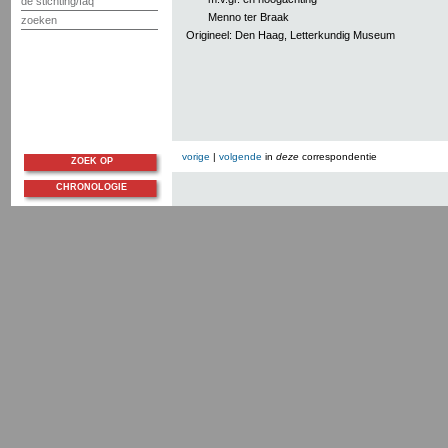
de stichting/faq
Menno ter Braak
zoeken
Origineel: Den Haag, Letterkundig Museum
vorige
|
volgende
in
deze
correspondentie
ZOEK OP
CHRONOLOGIE