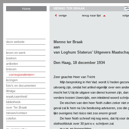
MENNO TER BRAAK
Home
vorige
terug naar lijst
volg
Menno ter Braak
deze website
aan
van Loghum Slaterus' Uitgevers Maatschap
leven en werk
boeken
Den Haag, 18 december 1934
artikelen
brieven
correspondenten
Zeer geachte Heer van Tricht
lezingen
Mijn bespreking in Het Vad. wordt U heden gezond
foto's en documenten
uitvoerig zijn, omdat het artikel eigenlijk over een and
filmliga
mocht het U bij de uitgave van dienst kunnen zijn, dan 
waakzaamheid
verdere kosten Uwerzijds, een inleidend woord schrijv
bibliotheek
De eischen van den heer Noth zullen zeker niet ov
over Ter Braak
geval zal ik hem na Uw beslissing adviseren, zoo die g
nieuws/contact
lijkt overigens het risico niet zoo
enorm
groot!
De heer Noth schreef mij nog eens, dat hij voor 
colofon
slothoofdstuk over 30 juni e.v. schrijven zal.
m.v.gr. en hoogachting