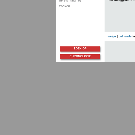
de stichting/faq
zoeken
vorige
|
volgende
i
ZOEK OP
CHRONOLOGIE