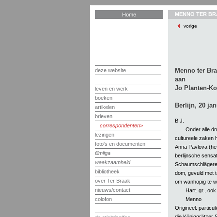
MENNO TER BR
Home
vorige
Menno ter Br
deze website
aan
Jo Planten-Ko
leven en werk
boeken
Berlijn, 20 ja
artikelen
brieven
B.J.
correspondenten
Onder alle dr
lezingen
cultureele zaken 
foto's en documenten
Anna Pavlova (het
filmliga
berlijnsche sensa
waakzaamheid
Schaumschlägerei’!
bibliotheek
dom, gevuld met t
over Ter Braak
om wanhopig te w
nieuws/contact
Hart. gr., ook
Menno
colofon
Origineel: particul
die Königgrätzer S