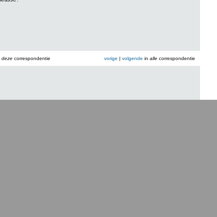
n
deze
correspondentie
vorige
|
volgende
in
alle
correspondentie