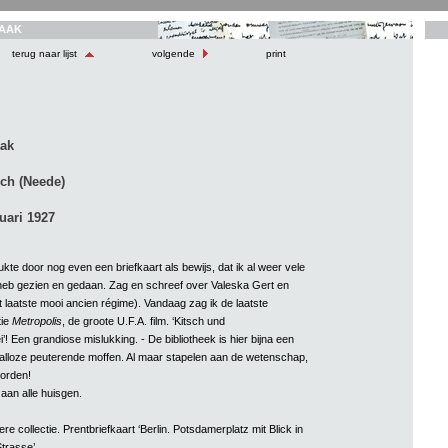
AAK
terug naar lijst
volgende
print
aak
ch (Neede)
nuari 1927
ukte door nog even een briefkaart als bewijs, dat ik al weer vele
heb gezien en gedaan. Zag en schreef over Valeska Gert en
 laatste mooi ancien régime). Vandaag zag ik de laatste
tie
Metropolis
, de groote U.F.A. film. ‘Kitsch und
 Een grandiose mislukking. - De bibliotheek is hier bijna een
alloze peuterende moffen. Al maar stapelen aan de wetenschap,
orden!
 aan alle huisgen.
iere collectie. Prentbriefkaart ‘Berlin. Potsdamerplatz mit Blick in
trasse’.