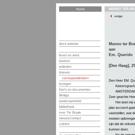
MENNO TER BR
Home
vorige
Menno ter Br
deze website
aan
Em. Querido
leven en werk
boeken
[Den Haag], 2
artikelen
brieven
correspondenten
Den Heer EM. Qu
lezingen
Keizersgrach
foto's en documenten
AMSTERDAM
filmliga
Zeer geachte Hee
waakzaamheid
Het doet mij 
bibliotheek
plan accoord gaat
over Ter Braak
vaststellen, wat 
nieuws/contact
moeten opbrengen?
zijn dat de onkos
colofon
kunnen doen.
Na de ontvang