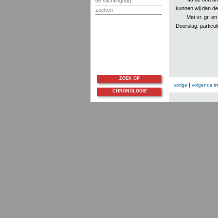
de stichting/faq
kunnen wij dan d
zoeken
Met vr. gr. e
Doorslag: particuli
ZOEK OP
vorige
|
volgende
i
CHRONOLOGIE