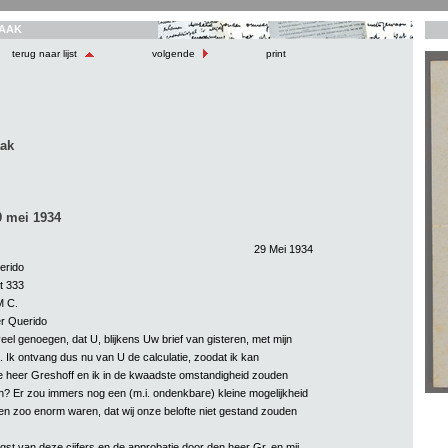
AAK
terug naar lijst
volgende
print
aak
9 mei 1934
29 Mei 1934
erido
t 333
 C.
r Querido
veel genoegen, dat U, blijkens Uw brief van gisteren, met mijn
. Ik ontvang dus nu van U de calculatie, zoodat ik kan
de heer Greshoff en ik in de kwaadste omstandigheid zouden
 Er zou immers nog een (m.i. ondenkbare) kleine mogelijkheid
ten zoo enorm waren, dat wij onze belofte niet gestand zouden
st van deze cijfers en de approbatie door den heer Gr. en mij