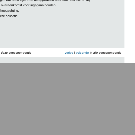
e overeenkomst voor ingegaan houden.
n hoogachting,
ere collectie
n
deze
correspondentie
vorige
|
volgende
in
alle
correspondentie