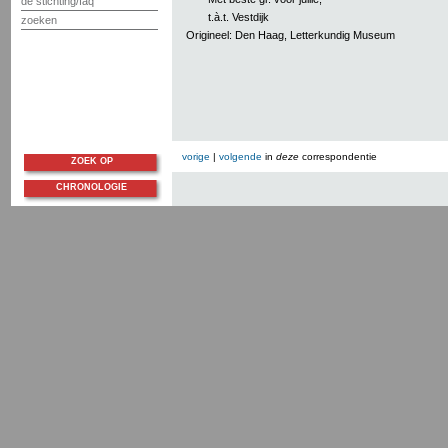
de stichting/faq
t.à.t. Vestdijk
zoeken
Origineel: Den Haag, Letterkundig Museum
vorige
|
volgende
in
deze
correspondentie
ZOEK OP
CHRONOLOGIE