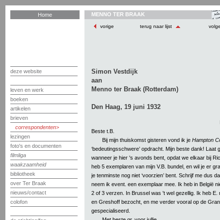
MENNO TER BRAAK
Home
vorige
terug naar lijst
volg
Simon Vestdijk
deze website
aan
Menno ter Braak (Rotterdam)
leven en werk
boeken
Den Haag, 19 juni 1932
artikelen
brieven
correspondenten
Beste t.B.
lezingen
Bij mijn thuiskomst gisteren vond ik je
Hampton Co
foto's en documenten
‘bedeutingsschwere’ opdracht. Mijn beste dank! Laat
filmliga
wanneer je hier 's avonds bent, opdat we elkaar bij Ri
waakzaamheid
heb 5 exemplaren van mijn V.B. bundel, en wil je er gr
bibliotheek
je tenminste nog niet ‘voorzien’ bent. Schrijf me dus 
over Ter Braak
neem ik event. een exemplaar mee. Ik heb in België ni
nieuws/contact
2 of 3 verzen. In Brussel was 't wel gezellig. Ik heb E
en Greshoff bezocht, en me verder vooral op de Gran
colofon
gespecialiseerd.
Met beste gr. voor jullie,