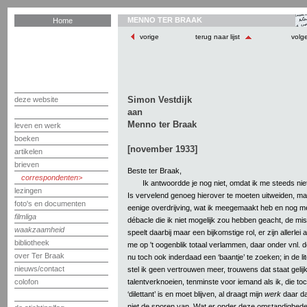
MENNO TER BRAAK
Home
vorige
terug naar lijst
volg
Simon Vestdijk
deze website
aan
Menno ter Braak
leven en werk
boeken
[november 1933]
artikelen
brieven
Beste ter Braak,
correspondenten
Ik antwoordde je nog niet, omdat ik me steeds niet
lezingen
Is vervelend genoeg hierover te moeten uitweiden, m
foto's en documenten
eenige overdrijving, wat ik meegemaakt heb en nog 
filmliga
débacle die ik niet mogelijk zou hebben geacht, de mi
waakzaamheid
speelt daarbij maar een bijkomstige rol, er zijn allerlei
bibliotheek
me op 't oogenblik totaal verlammen, daar onder vnl. 
over Ter Braak
nu toch ook inderdaad een ‘baantje’ te zoeken; in de li
nieuws/contact
stel ik geen vertrouwen meer, trouwens dat staat gelij
talentverknoeien, tenminste voor iemand als ik, die toc
colofon
‘dilettant’ is en moet blijven, al draagt mijn
werk
daar da
niet de sporen van. Wat er onder deze omstandighed