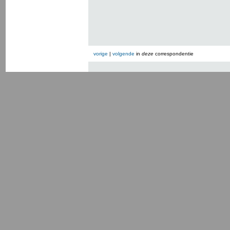
vorige
|
volgende
in
deze
correspondentie