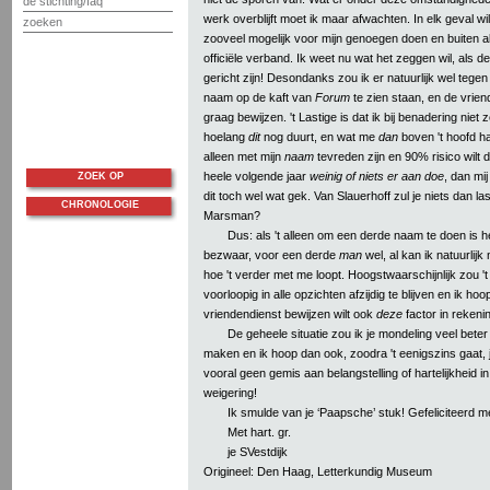
de stichting/faq
werk overblijft moet ik maar afwachten. In elk geval wil
zoeken
zooveel mogelijk voor mijn genoegen doen en buiten al
officiële verband. Ik weet nu wat het zeggen wil, als d
gericht zijn! Desondanks zou ik er natuurlijk wel tege
naam op de kaft van
Forum
te zien staan, en de vrien
graag bewijzen. 't Lastige is dat ik bij benadering niet
hoelang
dit
nog duurt, en wat me
dan
boven 't hoofd han
alleen met mijn
naam
tevreden zijn en 90% risico wilt d
heele volgende jaar
weinig of niets er aan doe
, dan mij
ZOEK OP
dit toch wel wat gek. Van Slauerhoff zul je niets dan la
CHRONOLOGIE
Marsman?
Dus: als 't alleen om een derde naam te doen is h
bezwaar, voor een derde
man
wel, al kan ik natuurlijk
hoe 't verder met me loopt. Hoogstwaarschijnlijk zou '
voorloopig in alle opzichten afzijdig te blijven en ik hoo
vriendendienst bewijzen wilt ook
deze
factor in rekeni
De geheele situatie zou ik je mondeling veel beter
maken en ik hoop dan ook, zoodra 't eenigszins gaat, je
vooral geen gemis aan belangstelling of hartelijkheid in
weigering!
Ik smulde van je ‘Paapsche’ stuk! Gefeliciteerd me
Met hart. gr.
je SVestdijk
Origineel: Den Haag, Letterkundig Museum