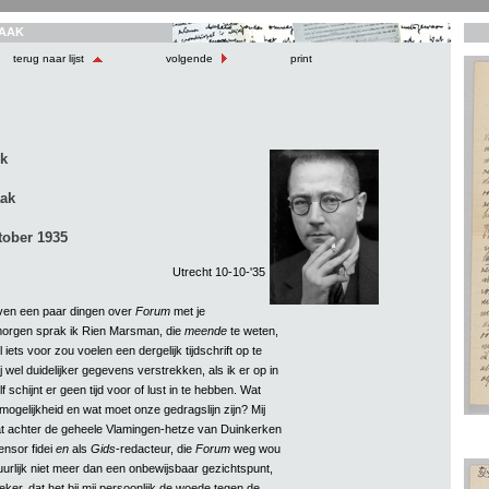
AAK
terug naar lijst
volgende
print
k
aak
tober 1935
Utrecht 10-10-'35
ven een paar dingen over
Forum
met je
orgen sprak ik Rien Marsman, die
meende
te weten,
 iets voor zou voelen een dergelijk tijdschrift op te
j wel duidelijker gegevens verstrekken, als ik er op in
 schijnt er geen tijd voor of lust in te hebben. Wat
ogelijkheid en wat moet onze gedragslijn zijn? Mij
at achter de geheele Vlamingen-hetze van Duinkerken
ensor fidei
en
als
Gids
-redacteur, die
Forum
weg wou
uurlijk niet meer dan een onbewijsbaar gezichtspunt,
ker, dat het bij mij persoonlijk de woede tegen de