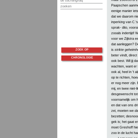
de stichting/faq
Paapschen aanmer
zoeken
eenige manier iet
dat we daarom niet
inperking van C.'
sprak- dito, voor
zooals indertijd! 
voor we Zijlstra 
dat aanleggen? De
is
strikte geheimh
ZOEK OP
beter vindt, direc
CHRONOLOGIE
ook best. Wil jij 
wachten, want er k
ook al, heel in 't 
op te richten, hoew
er nog meer zijn.
mij, en twee niet-
desgewenscht tot
voornamelijk om he
en dat van ons dr
zei, moeten we
da
bezetten; desnoods
gek is; het gaat e
moet Greshoff hier
zoo in de lucht ha