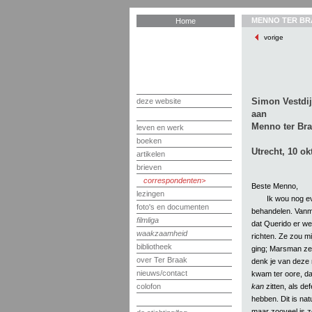
MENNO TER BR
Home
vorige
Simon Vestdij
deze website
aan
Menno ter Br
leven en werk
boeken
Utrecht, 10 ok
artikelen
brieven
correspondenten
Beste Menno,
lezingen
Ik wou nog e
foto's en documenten
behandelen. Vanm
filmliga
dat Querido er wel
waakzaamheid
richten. Ze zou mi
bibliotheek
ging; Marsman zelf
over Ter Braak
denk je van deze m
nieuws/contact
kwam ter oore, d
kan
zitten, als def
colofon
hebben. Dit is nat
maar zooveel is ze