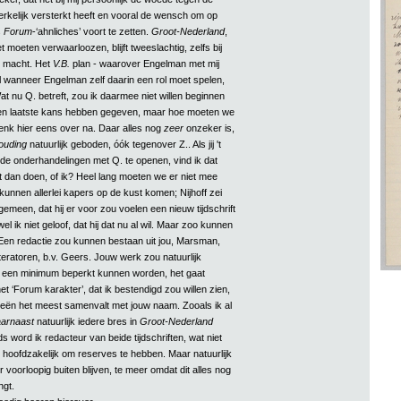
kelijk versterkt heeft en vooral de wensch om op
s
Forum
-‘ahnliches’ voort te zetten.
Groot-Nederland
,
 moeten verwaarloozen, blijft tweeslachtig, zelfs bij
s macht. Het
V.B.
plan - waarover Engelman met mij
al wanneer Engelman zelf daarin een rol moet spelen,
Wat nu Q. betreft, zou ik daarmee niet willen beginnen
een laatste kans hebben gegeven, maar hoe moeten we
nk hier eens over na. Daar alles nog
zeer
onzeker is,
ouding
natuurlijk geboden, óók tegenover Z.. Als jij 't
t de onderhandelingen met Q. te openen, vind ik dat
dat dan doen, of ik? Heel lang moeten we er niet mee
unnen allerlei kapers op de kust komen; Nijhoff zei
algemeen, dat hij er voor zou voelen een nieuw tijdschrift
el ik niet geloof, dat hij dat nu al wil. Maar zoo kunnen
 Een redactie zou kunnen bestaan uit jou, Marsman,
literatoren, b.v. Geers. Jouw werk zou natuurlijk
 een minimum beperkt kunnen worden, het gaat
t ‘Forum karakter’, dat ik bestendigd zou willen zien,
ieën het meest samenvalt met jouw naam. Zooals ik al
arnaast
natuurlijk iedere bres in
Groot-Nederland
 word ik redacteur van beide tijdschriften, wat niet
r hoofdzakelijk om reserves te hebben. Maar natuurlijk
 voorloopig buiten blijven, te meer omdat dit alles nog
ngt.