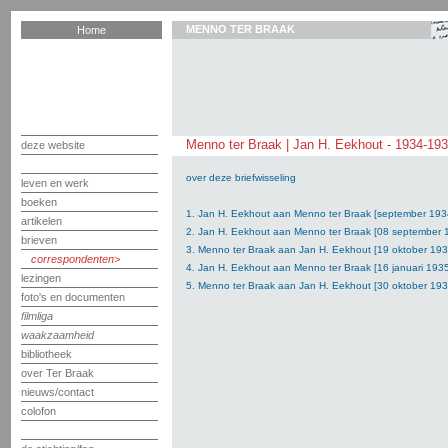
MENNO TER BRAAK
Home
Menno ter Braak | Jan H. Eekhout - 1934-19
deze website
over deze briefwisseling
leven en werk
boeken
1. Jan H. Eekhout aan Menno ter Braak [september 193
artikelen
2. Jan H. Eekhout aan Menno ter Braak [08 september 
brieven
3. Menno ter Braak aan Jan H. Eekhout [19 oktober 193
correspondenten
4. Jan H. Eekhout aan Menno ter Braak [16 januari 193
lezingen
5. Menno ter Braak aan Jan H. Eekhout [30 oktober 193
foto's en documenten
filmliga
waakzaamheid
bibliotheek
over Ter Braak
nieuws/contact
colofon