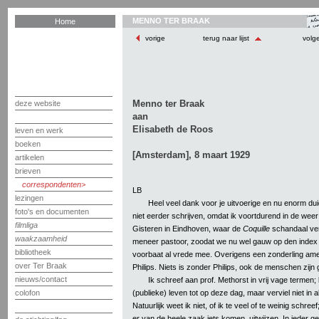
MENNO TER BRAAK
Home
vorige
terug naar lijst
volg
Menno ter Braak
deze website
aan
Elisabeth de Roos
leven en werk
boeken
[Amsterdam], 8 maart 1929
artikelen
brieven
correspondenten
LB
lezingen
Heel veel dank voor je uitvoerige en nu enorm duide
foto's en documenten
niet eerder schrijven, omdat ik voortdurend in de weer
filmliga
Gisteren in Eindhoven, waar de
Coquille
schandaal ver
waakzaamheid
meneer pastoor, zoodat we nu wel gauw op den index z
bibliotheek
voorbaat al vrede mee. Overigens een zonderling amer
over Ter Braak
Philips. Niets is zonder Philips, ook de menschen zijn 
nieuws/contact
Ik schreef aan prof. Methorst in vrij vage termen; l
(publieke) leven tot op deze dag, maar verviel niet in a
colofon
Natuurlijk weet ik niet, of ik te veel of te weinig schree
er van de heele zaak iets komen, uitwijzen. In ieder gev