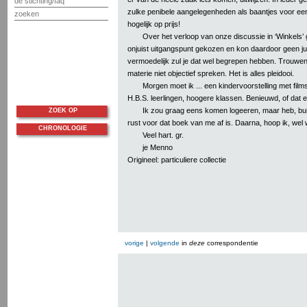
de stichting/faq
zulke penibele aangelegenheden als baantjes voor ee
zoeken
hogelijk op prijs!
Over het verloop van onze discussie in ‘Winkels’
onjuist uitgangspunt gekozen en kon daardoor geen j
vermoedelijk zul je dat wel begrepen hebben. Trouwen
materie niet objectief spreken. Het is alles pleidooi.
Morgen moet ik ... een kindervoorstelling met film
H.B.S. leerlingen, hoogere klassen. Benieuwd, of dat 
Ik zou graag eens komen logeeren, maar heb, buit
ZOEK OP
rust voor dat boek van me af is. Daarna, hoop ik, wel 
CHRONOLOGIE
Veel hart. gr.
je Menno
Origineel: particuliere collectie
vorige
|
volgende
in
deze
correspondentie