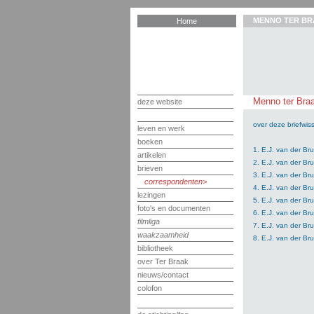
MENNO TER BR
Home
Menno ter Braa
deze website
over deze briefwiss
leven en werk
boeken
1. E.J. van der B
artikelen
2. E.J. van der B
brieven
3. E.J. van der Br
correspondenten
4. E.J. van der Br
lezingen
5. E.J. van der Br
foto's en documenten
6. E.J. van der Br
filmliga
7. E.J. van der Br
waakzaamheid
8. E.J. van der Br
bibliotheek
over Ter Braak
nieuws/contact
colofon