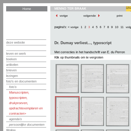
MENNO TER BRAAK
Home
vorige
volgende
print
pagina's:
< vorige
1
2
3
4
5
6
7
8
9
10
11
vol
deze website
Dr. Dumay verliest..., typoscript
Met correcties in het handschrift van E. du Perron
leven en werk
Klik op thumbnails om te vergroten
boeken
artikelen
brieven
lezingen
foto's en documenten
foto's
Manuscripten,
typoscripten,
drukproeven,
opdrachtexemplaren en
contracten
agenda's
persoonlijke documenten
filmliga