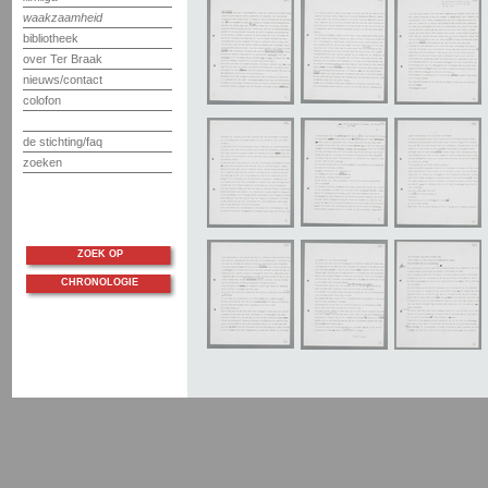
waakzaamheid
bibliotheek
over Ter Braak
nieuws/contact
colofon
de stichting/faq
zoeken
ZOEK OP
CHRONOLOGIE