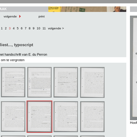
AAK
volgende
print
1
2
3
4
5
6
7
8
9
10
11
volgende >
iest..., typoscript
het handschrift van E. du Perron
s om te vergroten
Hoof