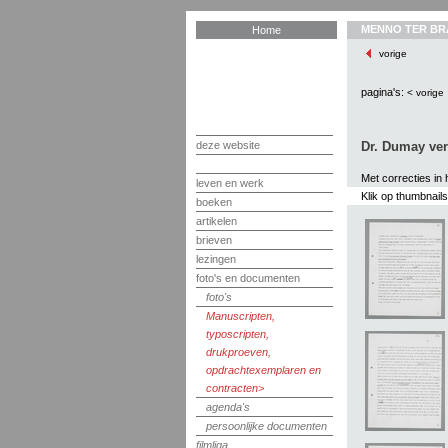
MENNO TER BR
Home
vorige
pagina's:
< vorige
deze website
Dr. Dumay verl
Met correcties in 
leven en werk
Klik op thumbnail
boeken
artikelen
brieven
lezingen
foto's en documenten
foto's
Manuscripten,
typoscripten,
drukproeven,
opdrachtexemplaren en
contracten
agenda's
persoonlijke documenten
filmliga