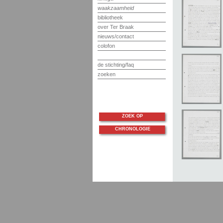
waakzaamheid
bibliotheek
over Ter Braak
nieuws/contact
colofon
de stichting/faq
zoeken
ZOEK OP
CHRONOLOGIE