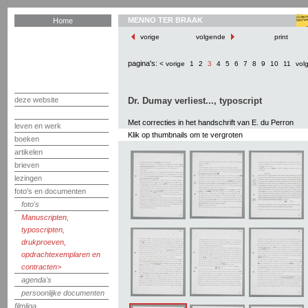
MENNO TER BRAAK
Home
vorige
volgende
print
pagina's:
< vorige
1
2
3
4
5
6
7
8
9
10
11
vol
deze website
Dr. Dumay verliest..., typoscript
Met correcties in het handschrift van E. du Perron
leven en werk
Klik op thumbnails om te vergroten
boeken
artikelen
brieven
lezingen
foto's en documenten
foto's
Manuscripten,
typoscripten,
drukproeven,
opdrachtexemplaren en
contracten
agenda's
persoonlijke documenten
filmliga