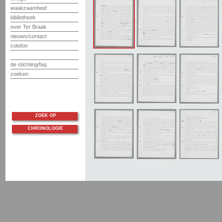
waakzaamheid
bibliotheek
over Ter Braak
nieuws/contact
colofon
de stichting/faq
zoeken
ZOEK OP
CHRONOLOGIE