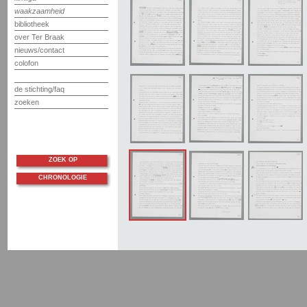
waakzaamheid
bibliotheek
over Ter Braak
nieuws/contact
colofon
de stichting/faq
zoeken
ZOEK OP
CHRONOLOGIE