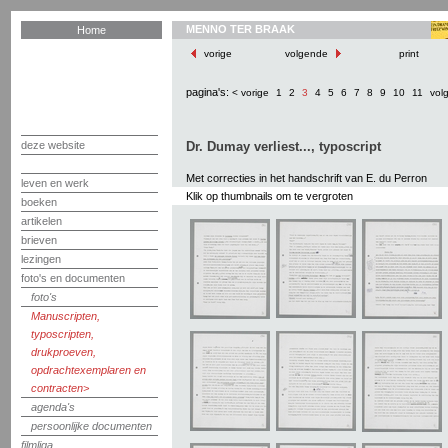
MENNO TER BRAAK
Home
vorige
volgende
print
pagina's:
< vorige
1
2
3
4
5
6
7
8
9
10
11
vol
deze website
Dr. Dumay verliest..., typoscript
Met correcties in het handschrift van E. du Perron
leven en werk
Klik op thumbnails om te vergroten
boeken
artikelen
brieven
lezingen
foto's en documenten
foto's
Manuscripten,
typoscripten,
drukproeven,
opdrachtexemplaren en
contracten
agenda's
persoonlijke documenten
filmliga