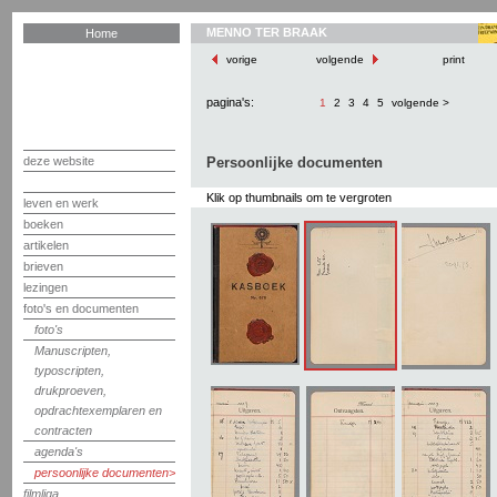
MENNO TER BRAAK
Home
vorige
volgende
print
pagina's:
1
2
3
4
5
volgende >
deze website
Persoonlijke documenten
Klik op thumbnails om te vergroten
leven en werk
boeken
artikelen
brieven
lezingen
foto's en documenten
foto's
Manuscripten,
typoscripten,
drukproeven,
opdrachtexemplaren en
contracten
agenda's
persoonlijke documenten
filmliga