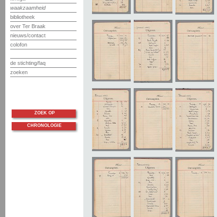
waakzaamheid
bibliotheek
over Ter Braak
nieuws/contact
colofon
de stichting/faq
zoeken
ZOEK OP
CHRONOLOGIE