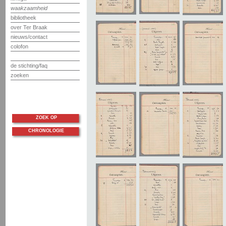
waakzaamheid
bibliotheek
over Ter Braak
nieuws/contact
colofon
de stichting/faq
zoeken
ZOEK OP
CHRONOLOGIE