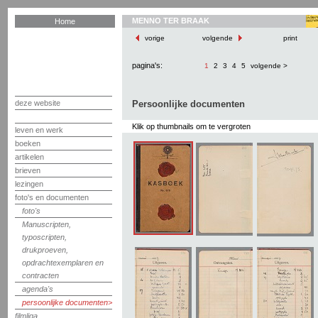
MENNO TER BRAAK
Home
vorige
volgende
print
pagina's:
1
2
3
4
5
volgende >
deze website
Persoonlijke documenten
Klik op thumbnails om te vergroten
leven en werk
boeken
artikelen
brieven
lezingen
foto's en documenten
foto's
Manuscripten,
typoscripten,
drukproeven,
opdrachtexemplaren en
contracten
agenda's
persoonlijke documenten
filmliga