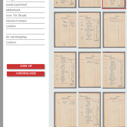
waakzaamheid
bibliotheek
over Ter Braak
nieuws/contact
colofon
de stichting/faq
zoeken
ZOEK OP
CHRONOLOGIE