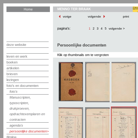
MENNO TER BRAAK
Home
vorige
volgende
print
pagina's:
1
2
3
4
5
volgende >
deze website
Persoonlijke documenten
Klik op thumbnails om te vergroten
leven en werk
boeken
artikelen
brieven
lezingen
foto's en documenten
foto's
Manuscripten,
typoscripten,
drukproeven,
opdrachtexemplaren en
contracten
agenda's
persoonlijke documenten
filmliga