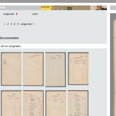
AAK
volgende
print
1
2
3
4
5
volgende >
 documenten
s om te vergroten