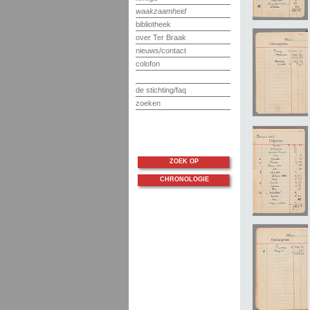
waakzaamheid
bibliotheek
over Ter Braak
nieuws/contact
colofon
de stichting/faq
zoeken
ZOEK OP
CHRONOLOGIE