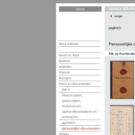
MENNO TER BR
Home
vorige
pagina's:
deze website
Persoonlijke
Klik op thumbnail
leven en werk
boeken
artikelen
brieven
lezingen
foto's en documenten
foto's
Manuscripten,
typoscripten,
drukproeven,
opdrachtexemplaren en
contracten
agenda's
persoonlijke documenten
filmliga