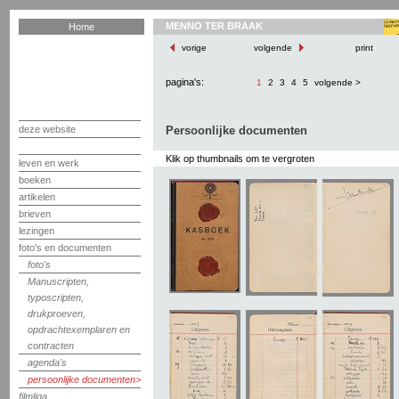
MENNO TER BRAAK
Home
vorige
volgende
print
pagina's:
1
2
3
4
5
volgende >
deze website
Persoonlijke documenten
Klik op thumbnails om te vergroten
leven en werk
boeken
artikelen
brieven
lezingen
foto's en documenten
foto's
Manuscripten,
typoscripten,
drukproeven,
opdrachtexemplaren en
contracten
agenda's
persoonlijke documenten
filmliga