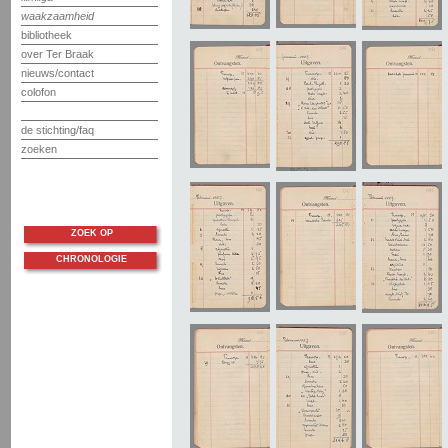
waakzaamheid
bibliotheek
over Ter Braak
nieuws/contact
colofon
de stichting/faq
zoeken
ZOEK OP
CHRONOLOGIE