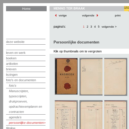
MENNO TER BRAAK
Home
vorige
volgende
print
pagina's:
1
2
3
4
5
volgende >
deze website
Persoonlijke documenten
Klik op thumbnails om te vergroten
leven en werk
boeken
artikelen
brieven
lezingen
foto's en documenten
foto's
Manuscripten,
typoscripten,
drukproeven,
opdrachtexemplaren en
contracten
agenda's
persoonlijke documenten
filmliga