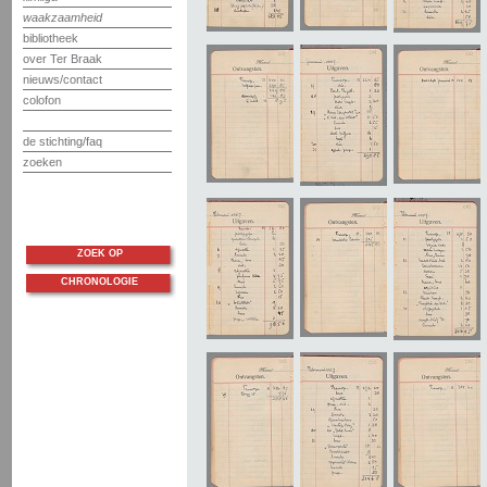
waakzaamheid
bibliotheek
over Ter Braak
nieuws/contact
colofon
de stichting/faq
zoeken
ZOEK OP
CHRONOLOGIE