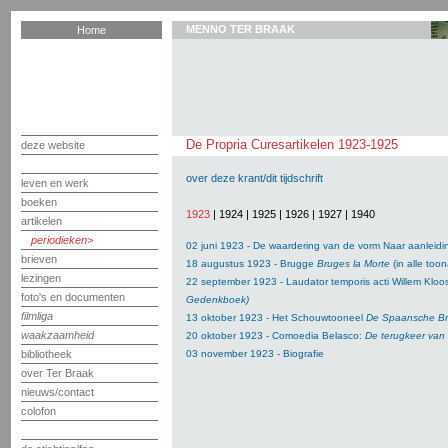
MENNO TER BRAAK
Home
De Propria Curesartikelen 1923-1925
deze website
over deze krant/dit tijdschrift
leven en werk
boeken
1923
|
1924
|
1925
|
1926
|
1927
|
1940
artikelen
periodieken
02 juni 1923 - De waardering van de vorm Naar aanleid
brieven
18 augustus 1923 - Brugge
Bruges la Morte
(in alle too
lezingen
22 september 1923 - Laudator temporis acti Willem Kloo
foto's en documenten
Gedenkboek)
filmliga
13 oktober 1923 - Het Schouwtooneel
De Spaansche B
waakzaamheid
20 oktober 1923 - Comoedia Belasco:
De terugkeer van
bibliotheek
03 november 1923 - Biografie
over Ter Braak
nieuws/contact
colofon