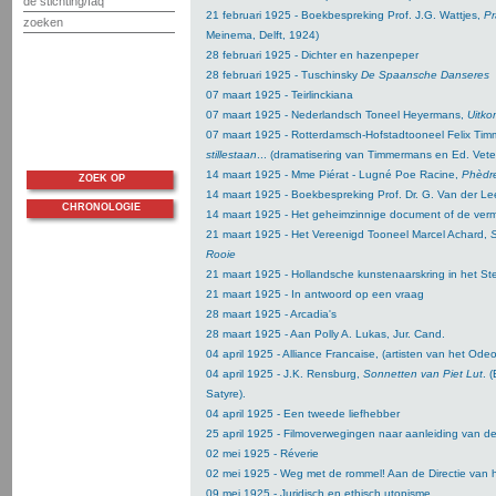
de stichting/faq
21 februari 1925 - Boekbespreking Prof. J.G. Wattjes,
Pr
zoeken
Meinema, Delft, 1924)
28 februari 1925 - Dichter en hazenpeper
28 februari 1925 - Tuschinsky
De Spaansche Danseres
07 maart 1925 - Teirlinckiana
07 maart 1925 - Nederlandsch Toneel Heyermans,
Uitko
07 maart 1925 - Rotterdamsch-Hofstadtooneel Felix Ti
stillestaan
... (dramatisering van Timmermans en Ed. Vet
14 maart 1925 - Mme Piérat - Lugné Poe Racine,
Phèdr
ZOEK OP
14 maart 1925 - Boekbespreking Prof. Dr. G. Van der L
CHRONOLOGIE
14 maart 1925 - Het geheimzinnige document of de ve
21 maart 1925 - Het Vereenigd Tooneel Marcel Achard,
S
Rooie
21 maart 1925 - Hollandsche kunstenaarskring in het St
21 maart 1925 - In antwoord op een vraag
28 maart 1925 - Arcadia's
28 maart 1925 - Aan Polly A. Lukas, Jur. Cand.
04 april 1925 - Alliance Francaise, (artisten van het Od
04 april 1925 - J.K. Rensburg,
Sonnetten van Piet Lut
. 
Satyre).
04 april 1925 - Een tweede liefhebber
25 april 1925 - Filmoverwegingen naar aanleiding van d
02 mei 1925 - Réverie
02 mei 1925 - Weg met de rommel! Aan de Directie van h
09 mei 1925 - Juridisch en ethisch utopisme