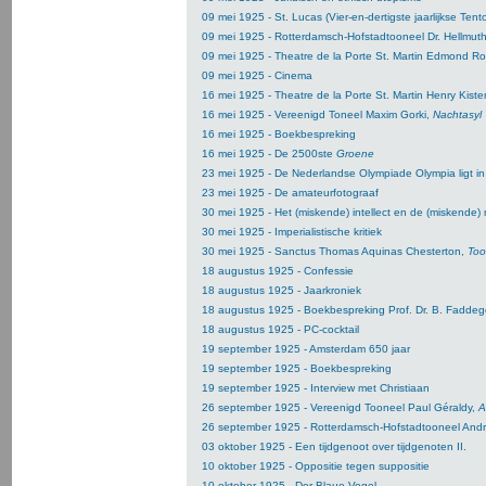
09 mei 1925 - St. Lucas (Vier-en-dertigste jaarlijkse Tent
09 mei 1925 - Rotterdamsch-Hofstadtooneel Dr. Hellmut
09 mei 1925 - Theatre de la Porte St. Martin Edmond R
09 mei 1925 - Cinema
16 mei 1925 - Theatre de la Porte St. Martin Henry Kis
16 mei 1925 - Vereenigd Toneel Maxim Gorki,
Nachtasyl
16 mei 1925 - Boekbespreking
16 mei 1925 - De 2500ste
Groene
23 mei 1925 - De Nederlandse Olympiade Olympia ligt in 
23 mei 1925 - De amateurfotograaf
30 mei 1925 - Het (miskende) intellect en de (miskende)
30 mei 1925 - Imperialistische kritiek
30 mei 1925 - Sanctus Thomas Aquinas Chesterton,
Toov
18 augustus 1925 - Confessie
18 augustus 1925 - Jaarkroniek
18 augustus 1925 - Boekbespreking Prof. Dr. B. Fadde
18 augustus 1925 - PC-cocktail
19 september 1925 - Amsterdam 650 jaar
19 september 1925 - Boekbespreking
19 september 1925 - Interview met Christiaan
26 september 1925 - Vereenigd Tooneel Paul Géraldy,
A
26 september 1925 - Rotterdamsch-Hofstadtooneel And
03 oktober 1925 - Een tijdgenoot over tijdgenoten
II.
10 oktober 1925 - Oppositie tegen suppositie
10 oktober 1925 - Der Blaue Vogel