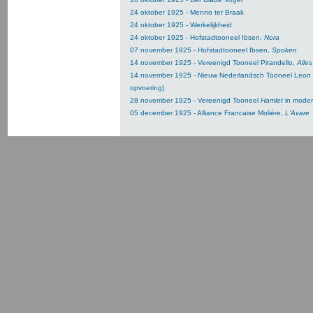
24 oktober 1925 - Menno ter Braak
24 oktober 1925 - Werkelijkheid
24 oktober 1925 - Hofstadtooneel Ibsen,
Nora
07 november 1925 - Hofstadtooneel Ibsen,
Spoken
14 november 1925 - Vereenigd Tooneel Pirandello,
Alles
14 november 1925 - Nieuw Nederlandsch Tooneel Leon
opvoering)
28 november 1925 - Vereenigd Tooneel
Hamlet
in moder
05 december 1925 - Alliance Francaise Molière,
L'Avare