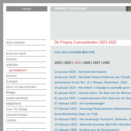
MENNO TER BRAAK
Home
De Propria Curesartikelen 1923-1925
deze website
over deze krant/dit tijdschrift
leven en werk
boeken
1923
|
1924
|
1925
|
1926
|
1927
|
1940
artikelen
periodieken
24 januari 1925 - Het boek der boeken
brieven
24 januari 1925 - Henriette Roland Holst-van der Schalk
lezingen
dramatische Kunst
W.L. & J. Brusse, Rotterdam, 1924
foto's en documenten
24 januari 1925 - Het refrein ‘u begrijpt er werkelijk geen
filmliga
31 januari 1925 - Cinema Union,
De Man met de Wasse
waakzaamheid
31 januari 1925 - Lustrum-gevaren Een Spel van de Haa
bibliotheek
07 februari 1925 - De handelsreiziger
07 februari 1925 - Vereenigd Rotterdamsch-Hofstadtoone
over Ter Braak
(toneelbewerking Jaap v.d. Poll)
nieuws/contact
14 februari 1925 - Het Vereenigd Tooneel A. Defresne,
D
colofon
14 februari 1925 - Tweeerlei promotie
(Bij H.M.'s Eeredoc
21 februari 1925 - Europa voor de Europeanen!