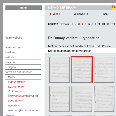
MENNO TER BRAAK
Home
vorige
volgende
print
pagina's:
< vorige
1
2
3
4
5
6
7
8
9
10
11
vol
deze website
Dr. Dumay verliest..., typoscript
Met correcties in het handschrift van E. du Perron
leven en werk
Klik op thumbnails om te vergroten
boeken
artikelen
brieven
lezingen
foto's en documenten
foto's
Manuscripten,
typoscripten,
drukproeven,
opdrachtexemplaren en
contracten
agenda's
persoonlijke documenten
filmliga