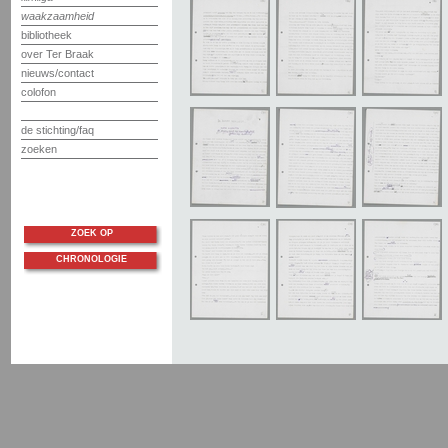
waakzaamheid
bibliotheek
over Ter Braak
nieuws/contact
colofon
de stichting/faq
zoeken
ZOEK OP
CHRONOLOGIE