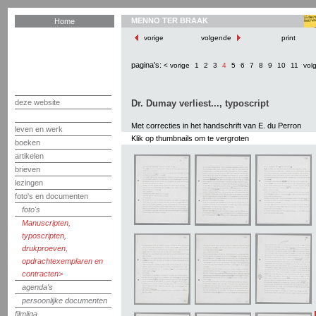
MENNO TER BRAAK
Home
vorige
volgende
print
pagina's:
< vorige
1
2
3
4
5
6
7
8
9
10
11
vol
deze website
Dr. Dumay verliest..., typoscript
Met correcties in het handschrift van E. du Perron
leven en werk
Klik op thumbnails om te vergroten
boeken
artikelen
brieven
lezingen
foto's en documenten
foto's
Manuscripten,
typoscripten,
drukproeven,
opdrachtexemplaren en
contracten
agenda's
persoonlijke documenten
filmliga