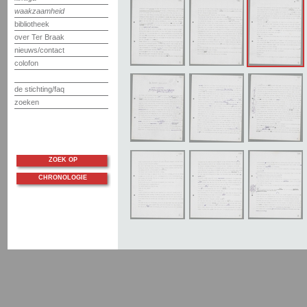
waakzaamheid
bibliotheek
over Ter Braak
nieuws/contact
colofon
de stichting/faq
zoeken
ZOEK OP
CHRONOLOGIE