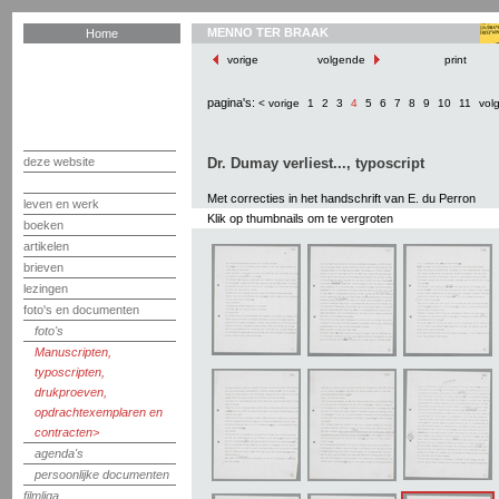
MENNO TER BRAAK
Home
vorige
volgende
print
pagina's:
< vorige
1
2
3
4
5
6
7
8
9
10
11
vol
deze website
Dr. Dumay verliest..., typoscript
Met correcties in het handschrift van E. du Perron
leven en werk
Klik op thumbnails om te vergroten
boeken
artikelen
brieven
lezingen
foto's en documenten
foto's
Manuscripten,
typoscripten,
drukproeven,
opdrachtexemplaren en
contracten
agenda's
persoonlijke documenten
filmliga