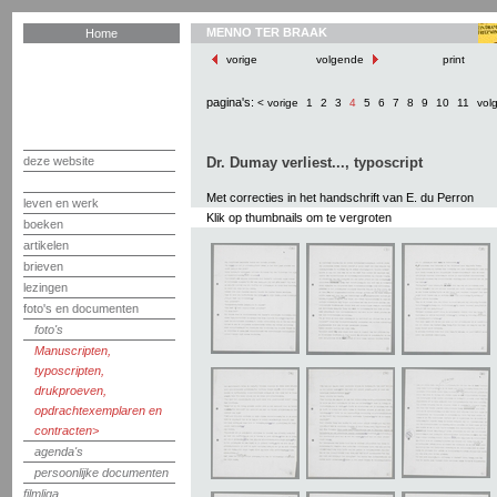
MENNO TER BRAAK
Home
vorige
volgende
print
pagina's:
< vorige
1
2
3
4
5
6
7
8
9
10
11
vol
deze website
Dr. Dumay verliest..., typoscript
Met correcties in het handschrift van E. du Perron
leven en werk
Klik op thumbnails om te vergroten
boeken
artikelen
brieven
lezingen
foto's en documenten
foto's
Manuscripten,
typoscripten,
drukproeven,
opdrachtexemplaren en
contracten
agenda's
persoonlijke documenten
filmliga