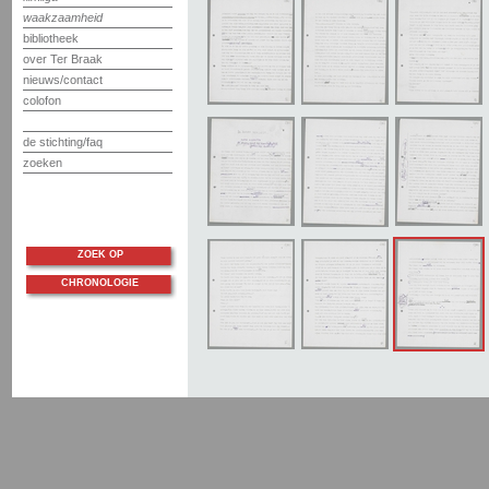
waakzaamheid
bibliotheek
over Ter Braak
nieuws/contact
colofon
de stichting/faq
zoeken
ZOEK OP
CHRONOLOGIE