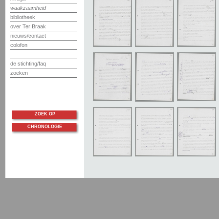
waakzaamheid
bibliotheek
over Ter Braak
nieuws/contact
colofon
de stichting/faq
zoeken
ZOEK OP
CHRONOLOGIE