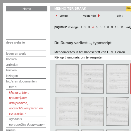
MENNO TER BRAAK
Home
vorige
volgende
print
pagina's:
< vorige
1
2
3
4
5
6
7
8
9
10
11
vol
deze website
Dr. Dumay verliest..., typoscript
Met correcties in het handschrift van E. du Perron
leven en werk
Klik op thumbnails om te vergroten
boeken
artikelen
brieven
lezingen
foto's en documenten
foto's
Manuscripten,
typoscripten,
drukproeven,
opdrachtexemplaren en
contracten
agenda's
persoonlijke documenten
filmliga