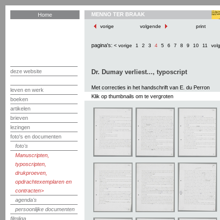
MENNO TER BRAAK
Home
vorige
volgende
print
pagina's:
< vorige
1
2
3
4
5
6
7
8
9
10
11
vol
deze website
Dr. Dumay verliest..., typoscript
Met correcties in het handschrift van E. du Perron
leven en werk
Klik op thumbnails om te vergroten
boeken
artikelen
brieven
lezingen
foto's en documenten
foto's
Manuscripten,
typoscripten,
drukproeven,
opdrachtexemplaren en
contracten
agenda's
persoonlijke documenten
filmliga