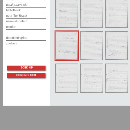
waakzaamheid
bibliotheek
over Ter Braak
nieuws/contact
colofon
de stichting/faq
zoeken
ZOEK OP
CHRONOLOGIE