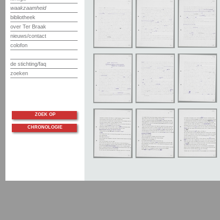
waakzaamheid
bibliotheek
over Ter Braak
nieuws/contact
colofon
de stichting/faq
zoeken
ZOEK OP
CHRONOLOGIE