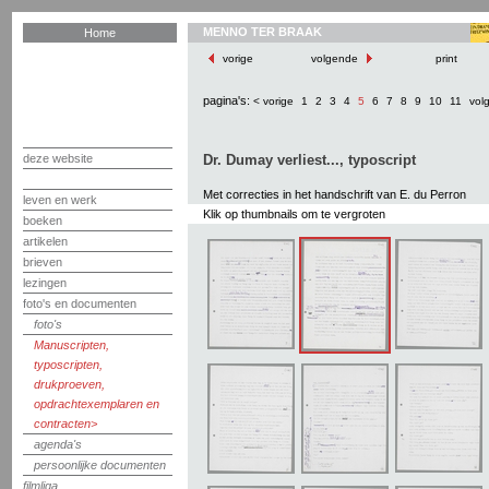
MENNO TER BRAAK
Home
vorige
volgende
print
pagina's:
< vorige
1
2
3
4
5
6
7
8
9
10
11
vol
deze website
Dr. Dumay verliest..., typoscript
Met correcties in het handschrift van E. du Perron
leven en werk
Klik op thumbnails om te vergroten
boeken
artikelen
brieven
lezingen
foto's en documenten
foto's
Manuscripten,
typoscripten,
drukproeven,
opdrachtexemplaren en
contracten
agenda's
persoonlijke documenten
filmliga