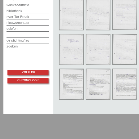
waakzaamheid
bibliotheek
over Ter Braak
nieuws/contact
colofon
de stichting/faq
zoeken
ZOEK OP
CHRONOLOGIE