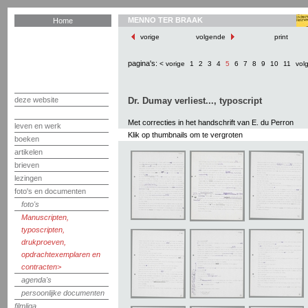
MENNO TER BRAAK
Home
vorige
volgende
print
pagina's:
< vorige
1
2
3
4
5
6
7
8
9
10
11
vol
deze website
Dr. Dumay verliest..., typoscript
Met correcties in het handschrift van E. du Perron
leven en werk
Klik op thumbnails om te vergroten
boeken
artikelen
brieven
lezingen
foto's en documenten
foto's
Manuscripten,
typoscripten,
drukproeven,
opdrachtexemplaren en
contracten
agenda's
persoonlijke documenten
filmliga