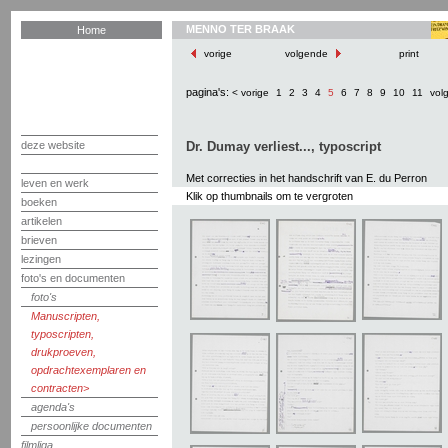
MENNO TER BRAAK
Home
vorige
volgende
print
pagina's:
< vorige
1
2
3
4
5
6
7
8
9
10
11
vol
deze website
Dr. Dumay verliest..., typoscript
Met correcties in het handschrift van E. du Perron
leven en werk
Klik op thumbnails om te vergroten
boeken
artikelen
brieven
lezingen
foto's en documenten
foto's
Manuscripten,
typoscripten,
drukproeven,
opdrachtexemplaren en
contracten
agenda's
persoonlijke documenten
filmliga