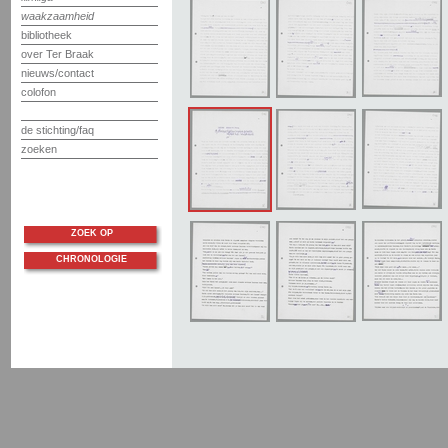
waakzaamheid
bibliotheek
over Ter Braak
nieuws/contact
colofon
de stichting/faq
zoeken
ZOEK OP
CHRONOLOGIE