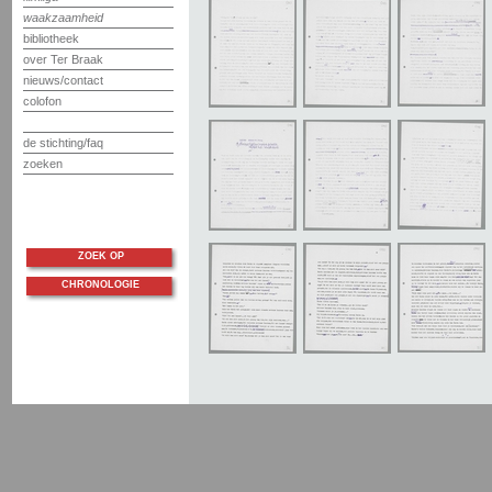
waakzaamheid
bibliotheek
over Ter Braak
nieuws/contact
colofon
de stichting/faq
zoeken
ZOEK OP
CHRONOLOGIE