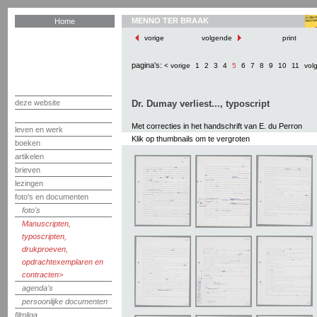
MENNO TER BRAAK
Home
vorige
volgende
print
pagina's:
< vorige
1
2
3
4
5
6
7
8
9
10
11
vol
deze website
Dr. Dumay verliest..., typoscript
Met correcties in het handschrift van E. du Perron
leven en werk
Klik op thumbnails om te vergroten
boeken
artikelen
brieven
lezingen
foto's en documenten
foto's
Manuscripten,
typoscripten,
drukproeven,
opdrachtexemplaren en
contracten
agenda's
persoonlijke documenten
filmliga