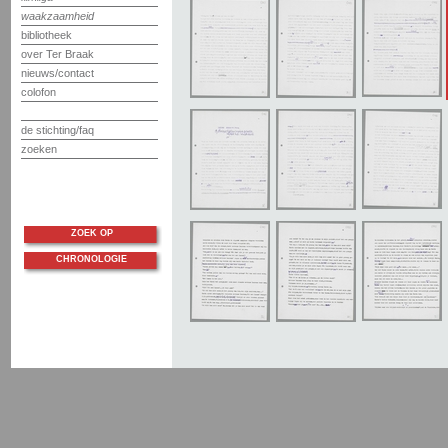
waakzaamheid
bibliotheek
over Ter Braak
nieuws/contact
colofon
de stichting/faq
zoeken
ZOEK OP
CHRONOLOGIE