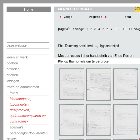
MENNO TER BRAAK
Home
vorige
volgende
print
pagina's:
< vorige
1
2
3
4
5
6
7
8
9
10
11
vol
deze website
Dr. Dumay verliest..., typoscript
Met correcties in het handschrift van E. du Perron
leven en werk
Klik op thumbnails om te vergroten
boeken
artikelen
brieven
lezingen
foto's en documenten
foto's
Manuscripten,
typoscripten,
drukproeven,
opdrachtexemplaren en
contracten
agenda's
persoonlijke documenten
filmliga