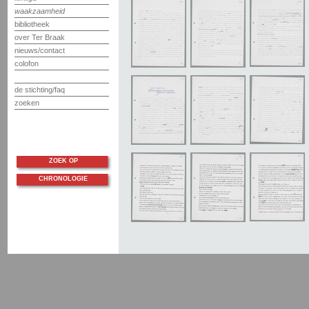
waakzaamheid
bibliotheek
over Ter Braak
nieuws/contact
colofon
de stichting/faq
zoeken
ZOEK OP
CHRONOLOGIE