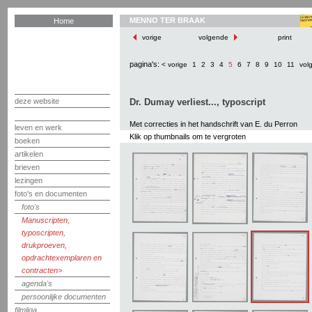
MENNO TER BRAAK
Home
vorige
volgende
print
pagina's:
< vorige
1
2
3
4
5
6
7
8
9
10
11
vol
deze website
Dr. Dumay verliest..., typoscript
Met correcties in het handschrift van E. du Perron
leven en werk
Klik op thumbnails om te vergroten
boeken
artikelen
brieven
lezingen
foto's en documenten
foto's
Manuscripten,
typoscripten,
drukproeven,
opdrachtexemplaren en
contracten
agenda's
persoonlijke documenten
filmliga