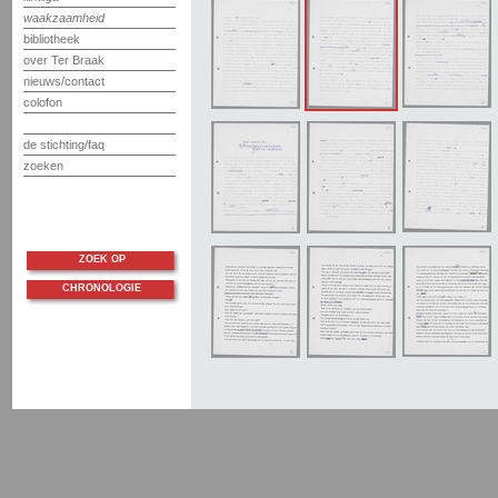
waakzaamheid
bibliotheek
over Ter Braak
nieuws/contact
colofon
de stichting/faq
zoeken
ZOEK OP
CHRONOLOGIE