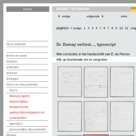
MENNO TER BRAAK
Home
vorige
volgende
print
pagina's:
< vorige
1
2
3
4
5
6
7
8
9
10
11
vol
deze website
Dr. Dumay verliest..., typoscript
Met correcties in het handschrift van E. du Perron
leven en werk
Klik op thumbnails om te vergroten
boeken
artikelen
brieven
lezingen
foto's en documenten
foto's
Manuscripten,
typoscripten,
drukproeven,
opdrachtexemplaren en
contracten
agenda's
persoonlijke documenten
filmliga